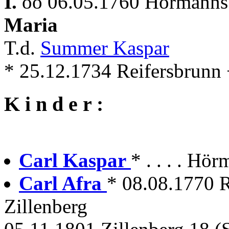
I.
oo 06.05.1760 Hörmannsb
Maria
T.d.
Summer Kaspar
* 25.12.1734 Reifersbrunn
K i n d e r :
Carl Kaspar
* . . . . Hö
Carl Afra
* 08.08.1770 
Zillenberg