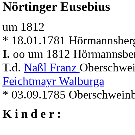
Nörtinger Eusebius
um 1812
* 18.01.1781 Hörmannsber
I.
oo um 1812 Hörmannsber
T.d.
Naßl Franz
Oberschwei
Feichtmayr Walburga
* 03.09.1785 Oberschwein
K i n d e r :