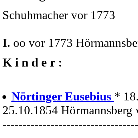
Schuhmacher vor 1773
I.
oo vor 1773 Hörmannsber
K i n d e r :
Nörtinger Eusebius
* 18
25.10.1854 Hörmannsberg w
---------------------------------