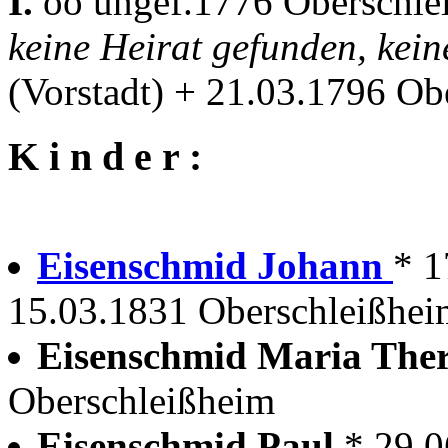
I.
oo ungef.1776 Oberschl
keine Heirat gefunden, kei
(Vorstadt) + 21.03.1796 Ob
K i n d e r :
Eisenschmid Johann
* 1
15.03.1831 Oberschleißheim
Eisenschmid Maria The
Oberschleißheim
Eisenschmid Paul
* 29.