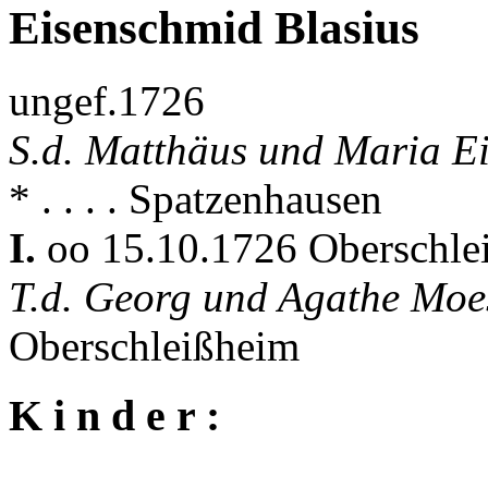
Eisenschmid Blasius
ungef.1726
S.d. Matthäus und Maria E
* . . . . Spatzenhausen
I.
oo 15.10.1726 Oberschl
T.d. Georg und Agathe Moe
Oberschleißheim
K i n d e r :