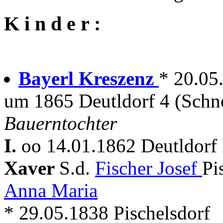
K i n d e r :
Bayerl Kreszenz
* 20.05
um 1865 Deutldorf 4 (Schn
Bauerntochter
I.
oo 14.01.1862 Deutldor
Xaver
S.d.
Fischer Josef
Pi
Anna Maria
* 29.05.1838 Pischelsdorf