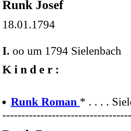
Runk Josef
18.01.1794
I.
oo um 1794 Sielenbach
K i n d e r :
Runk Roman
* . . . . S
---------------------------------