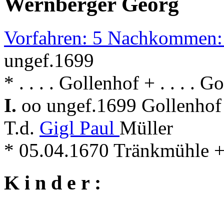
Wernberger Georg
Vorfahren: 5 Nachkommen:
ungef.1699
* . . . . Gollenhof + . . . . G
I.
oo ungef.1699 Gollenhof 
T.d.
Gigl Paul
Müller
* 05.04.1670 Tränkmühle + .
K i n d e r :