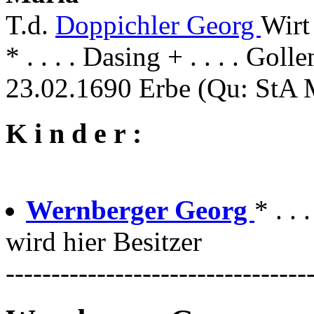
T.d.
Doppichler Georg
Wirt
* . . . . Dasing + . . . . Goll
23.02.1690 Erbe (Qu: StA M
K i n d e r :
Wernberger Georg
* . . 
wird hier Besitzer
---------------------------------