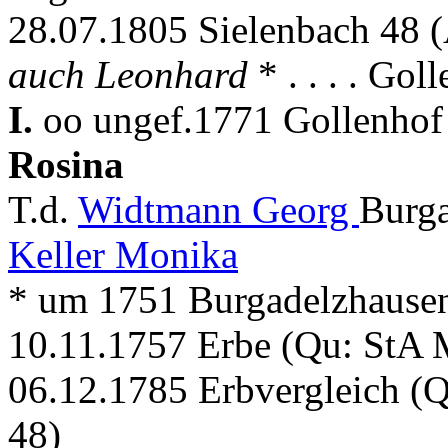
28.07.1805 Sielenbach 48 (
auch Leonhard
* . . . . Gol
I.
oo ungef.1771 Gollenhof 
Rosina
T.d.
Widtmann Georg
Burga
Keller Monika
* um 1751 Burgadelzhause
10.11.1757 Erbe (Qu: StA M
06.12.1785 Erbvergleich (Q
48)