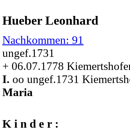
Hueber Leonhard
Nachkommen: 91
ungef.1731
+ 06.07.1778 Kiemertshofe
I.
oo ungef.1731 Kiemertsho
Maria
K i n d e r :