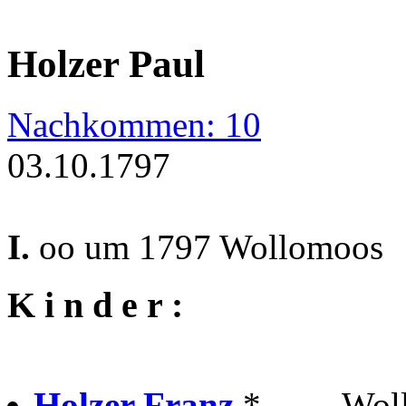
Holzer Paul
Nachkommen: 10
03.10.1797
I.
oo um 1797 Wollomoos
K i n d e r :
Holzer Franz
* . . . . W