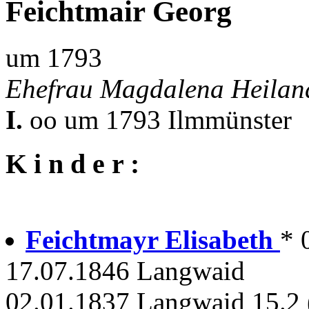
Feichtmair Georg
um 1793
Ehefrau Magdalena Heilan
I.
oo um 1793 Ilmmünster
K i n d e r :
Feichtmayr Elisabeth
* 
17.07.1846 Langwaid
02.01.1837 Langwaid 15.2 