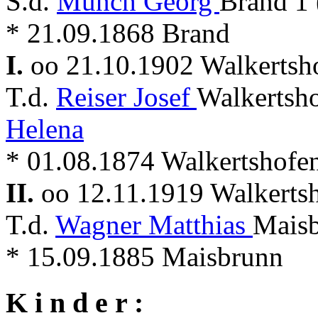
S.d.
Münch Georg
Brand 1 
* 21.09.1868 Brand
I.
oo 21.10.1902 Walkerts
T.d.
Reiser Josef
Walkertsh
Helena
* 01.08.1874 Walkertshofe
II.
oo 12.11.1919 Walkerts
T.d.
Wagner Matthias
Maisb
* 15.09.1885 Maisbrunn
K i n d e r :