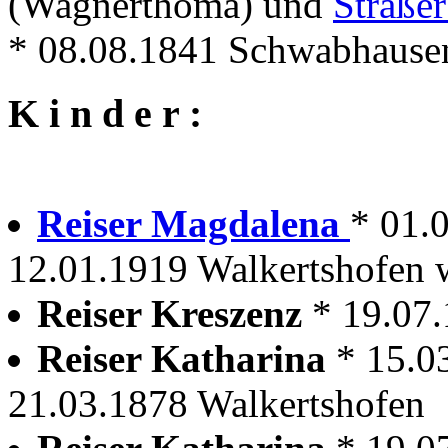
(Wagnerthoma) und
Straße
* 08.08.1841 Schwabhausen
K i n d e r :
Reiser Magdalena
* 01.
12.01.1919 Walkertshofen w
Reiser Kreszenz
* 19.07
Reiser Katharina
* 15.0
21.03.1878 Walkertshofen