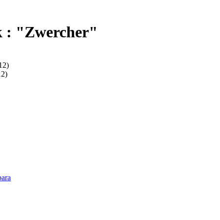
k : "Zwercher"
12)
12)
bara