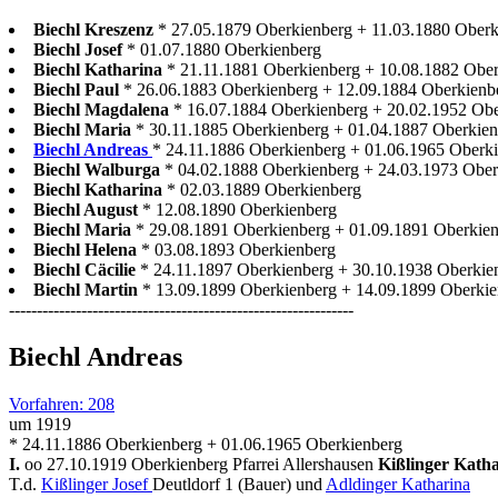
Biechl Kreszenz
* 27.05.1879 Oberkienberg + 11.03.1880 Oberk
Biechl Josef
* 01.07.1880 Oberkienberg
Biechl Katharina
* 21.11.1881 Oberkienberg + 10.08.1882 Obe
Biechl Paul
* 26.06.1883 Oberkienberg + 12.09.1884 Oberkienb
Biechl Magdalena
* 16.07.1884 Oberkienberg + 20.02.1952 Ob
Biechl Maria
* 30.11.1885 Oberkienberg + 01.04.1887 Oberkie
Biechl Andreas
* 24.11.1886 Oberkienberg + 01.06.1965 Oberkie
Biechl Walburga
* 04.02.1888 Oberkienberg + 24.03.1973 Ober
Biechl Katharina
* 02.03.1889 Oberkienberg
Biechl August
* 12.08.1890 Oberkienberg
Biechl Maria
* 29.08.1891 Oberkienberg + 01.09.1891 Oberkie
Biechl Helena
* 03.08.1893 Oberkienberg
Biechl Cäcilie
* 24.11.1897 Oberkienberg + 30.10.1938 Oberkie
Biechl Martin
* 13.09.1899 Oberkienberg + 14.09.1899 Oberki
--------------------------------------------------------------
Biechl Andreas
Vorfahren: 208
um 1919
* 24.11.1886 Oberkienberg + 01.06.1965 Oberkienberg
I.
oo 27.10.1919 Oberkienberg Pfarrei Allershausen
Kißlinger Kath
T.d.
Kißlinger Josef
Deutldorf 1 (Bauer) und
Adldinger Katharina