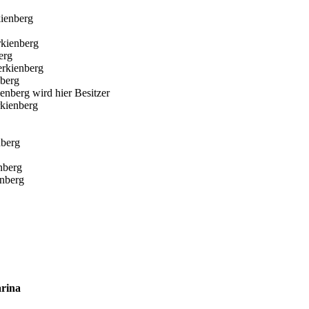
ienberg
rkienberg
erg
erkienberg
nberg
nberg wird hier Besitzer
kienberg
nberg
nberg
enberg
arina