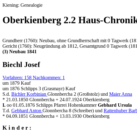
Kiening: Genealogie
Oberkienberg 2.2 Haus-Chroni
Grundherr (1760): Neubau, ohne Grundherrschaft mit 0 Tagwerk (18
Gericht (1760): Neugründung ab 1812, Gesamtgrund 0 Tagwerk (18
(3) Neubau 1841
Biechl Josef
Vorfahren: 158 Nachkommen: 1
um 1879 Kauf
um 1876 Schlipps 3 (Grasmayr) Kauf
S.d.
Bichler Korbinian
Glonnbercha 2 (Großstolz) und
Maier Anna
* 21.03.1850 Glonnbercha + 24.07.1924 Oberkienberg
I.
oo 01.05.1876 Schlipps Pfarrei Hohenkammer
Gebhard Ursula
T.d.
Gebhard Anton
Glonnbercha 8 (Schreiber) und
Rattenhuber Bar
* 04.09.1851 Glonnbercha + 13.03.1930 Oberkienberg
K i n d e r :