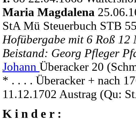
Maria Magdalena
25.06.1
StA Mü Steuerbuch STB 55
Hofübergabe mit 6 Roß 12 
Beistand: Georg Pfleger Pf
Johann
Überacker 20 (Sch
* . . . . Überacker + nach 1
11.12.1702 Austrag (Qu: S
K i n d e r :