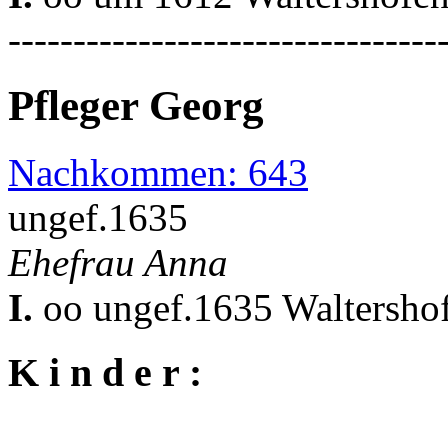
---------------------------------
Pfleger Georg
Nachkommen: 643
ungef.1635
Ehefrau Anna
I.
oo ungef.1635 Waltershof
K i n d e r :