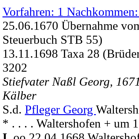
Vorfahren: 1 Nachkommen:
25.06.1670 Übernahme vom 
Steuerbuch STB 55)
13.11.1698 Taxa 28 (Brüde
3202
Stiefvater Naßl Georg, 167
Kälber
S.d.
Pfleger Georg
Waltersh
* . . . . Waltershofen + um
I.
oo 22.04.1668 Waltershof