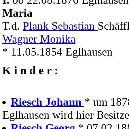
Maria
T.d.
Plank Sebastian
Schäff
Wagner Monika
* 11.05.1854 Eglhausen
K i n d e r :
Riesch Johann
* um 187
Eglhausen wird hier Besitze
Riesch Georg
* 07.02.18