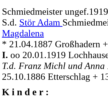
Schmiedmeister ungef.191
S.d.
Stör Adam
Schmiedmei
Magdalena
* 21.04.1887 Großhadern 
I.
oo 20.01.1919 Lochhaus
T.d. Franz Michl und Anna
25.10.1886 Etterschlag + 
K i n d e r :