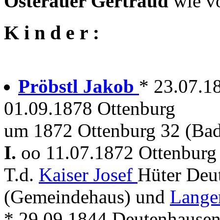
Osterauer Gertraud
wie v
K i n d e r :
Pröbstl Jakob
* 23.07.1
01.09.1878 Ottenburg
um 1872 Ottenburg 32 (Bad
I.
oo 11.07.1872 Ottenburg
T.d.
Kaiser Josef
Hüter Deu
(Gemeindehaus) und
Lange
* 29.09.1844 Deutenhausen