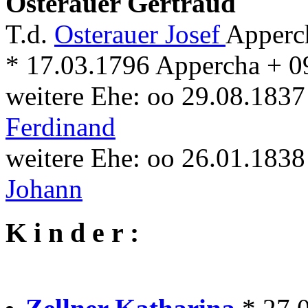
Osterauer Gertraud
T.d.
Osterauer Josef
Apperc
* 17.03.1796 Appercha + 0
weitere Ehe: oo 29.08.183
Ferdinand
weitere Ehe: oo 26.01.183
Johann
K i n d e r :