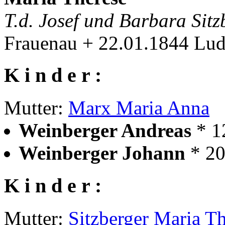
T.d. Josef und Barbara Sit
Frauenau + 22.01.1844 Lud
K i n d e r :
Mutter:
Marx Maria Anna
Weinberger Andreas
* 1
Weinberger Johann
* 2
K i n d e r :
Mutter:
Sitzberger Maria T