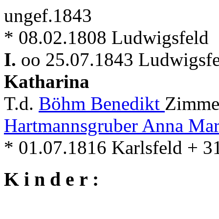
ungef.1843
* 08.02.1808 Ludwigsfeld
I.
oo 25.07.1843 Ludwigsfe
Katharina
T.d.
Böhm Benedikt
Zimmer
Hartmannsgruber Anna Mar
* 01.07.1816 Karlsfeld + 
K i n d e r :