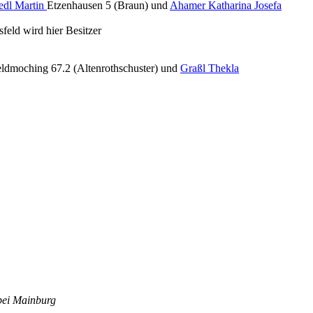
edl Martin
Etzenhausen 5 (Braun) und
Ahamer Katharina Josefa
eld wird hier Besitzer
ldmoching 67.2 (Altenrothschuster) und
Graßl Thekla
bei Mainburg