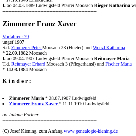
I.
oo 04.03.1889 Ludwigsfeld Pfarrei Moosach
Rieger Katharina
wi
--------------------------------------------------------------
Zimmerer Franz Xaver
Vorfahren: 79
ungef.1907
S.d.
Zimmerer Peter
Moosach 23 (Hueter) und
Wenzl Katharina
* 22.09.1882 Moosach
I.
oo 09.04.1907 Ludwigsfeld Pfarrei Moosach
Reitmayer Maria
T.d.
Reitmayer Erhard
Moosach 3 (Pflegerhansl) und
Fischer Maria
* 14.08.1884 Moosach
K i n d e r :
Zimmerer Maria
* 28.07.1907 Ludwigsfeld
Zimmerer Franz Xaver
* 11.11.1910 Ludwigsfeld
oo Juliane Fortner
--------------------------------------------------------------
(C) Josef Kiening, zum Anfang
www.genealogie-kiening.de