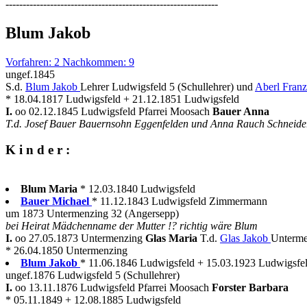
--------------------------------------------------------------
Blum Jakob
Vorfahren: 2 Nachkommen: 9
ungef.1845
S.d.
Blum Jakob
Lehrer Ludwigsfeld 5 (Schullehrer) und
Aberl Franz
* 18.04.1817 Ludwigsfeld + 21.12.1851 Ludwigsfeld
I.
oo 02.12.1845 Ludwigsfeld Pfarrei Moosach
Bauer Anna
T.d. Josef Bauer Bauernsohn Eggenfelden und Anna Rauch Schneider
K i n d e r :
Blum Maria
* 12.03.1840 Ludwigsfeld
Bauer Michael
* 11.12.1843 Ludwigsfeld Zimmermann
um 1873 Untermenzing 32 (Angersepp)
bei Heirat Mädchenname der Mutter !? richtig wäre Blum
I.
oo 27.05.1873 Untermenzing
Glas Maria
T.d.
Glas Jakob
Unterme
* 26.04.1850 Untermenzing
Blum Jakob
* 11.06.1846 Ludwigsfeld + 15.03.1923 Ludwigsfe
ungef.1876 Ludwigsfeld 5 (Schullehrer)
I.
oo 13.11.1876 Ludwigsfeld Pfarrei Moosach
Forster Barbara
* 05.11.1849 + 12.08.1885 Ludwigsfeld