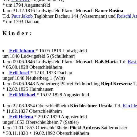
* um 1794 Augustenfeld
I.
oo 31.12.1816 Ludwigsfeld Pfarrei Moosach
Bauer Rosina
T.d.
Paur Jakob
Taglöhner Dachau 144 (Wassermann) und
Reischl A
* um 1793 Dachau
K i n d e r :
Ertl Johann
* 16.05.1819 Ludwigsfeld
um 1846 Ludwigsfeld 5 (Schullehrer)
I.
oo 09.06.1846 Ludwigsfeld Pfarrei Moosach
Raß Maria
T.d.
Rast
* 05.08.1828 Oberschleißheim
Ertl Josef
* 12.01.1823 Dachau
ungef.1848 Neuherberg 1 (Wirt)
I.
oo 06.06.1848 Neuherberg Pfarrei Feldmoching
Riepl Kreszenz
T
* 12.02.1825 Haimhausen
Ertl Michael
* 15.02.1828 Augustenfeld
I.
oo 22.08.1854 Oberschleißheim
Kirchlechner Ursula
T.d.
Kirchl
* 11.02.1827 Oberschleißheim
Ertl Helena
* 29.07.1829 Augustenfeld
ungef.1853 Oberschleißheim 7 (Sattler)
I.
oo 11.01.1853 Oberschleißheim
Pöckl Andreas
Sattlermeister
* 30.11.1828 + 19.02.1892 Oberschleißheim