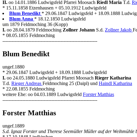
II.
oo 14.01.1886 Ludwigsfeld Pfarrei Moosach
Riedl Maria
T.d.
Ri
* 15.11.1858 Etzenhausen + 05.10.1912 Ludwigsfeld
Blum Benedikt
* 29.06.1847 Ludwigsfeld + 18.09.1888 Ludwigsf
Blum Anna
* 18.12.1850 Ludwigsfeld
um 1879 Feldmoching 36 (Kopp)
I.
oo 28.04.1879 Feldmoching
Zollner Johann
S.d.
Zollner Jakob
Fe
* 08.05.1855 Feldmoching
--------------------------------------------------------------
Blum Benedikt
ungef.1880
* 29.06.1847 Ludwigsfeld + 18.09.1888 Ludwigsfeld
I.
oo 24.05.1880 Ludwigsfeld Pfarrei Moosach
Rieger Katharina
T.d.
Rieger Andreas
Feldmoching 25 (Daipl) und
Haindl Katharina
* 22.08.1855 Feldmoching
weitere Ehe: oo 04.03.1889 Ludwigsfeld
Forster Matthias
--------------------------------------------------------------
Forster Matthias
ungef.1889
S.d. Ignaz Forster und Therese Seemüller Müller auf der Weihmühle 
* 17.10.1848 Lindkirchen