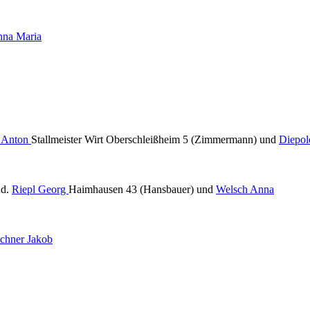
nna Maria
 Anton
Stallmeister Wirt Oberschleißheim 5 (Zimmermann) und
Diepol
.d.
Riepl Georg
Haimhausen 43 (Hansbauer) und
Welsch Anna
echner Jakob