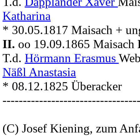
T.d.
Dapplander Xaver
Mais
Katharina
* 30.05.1817 Maisach + un
II.
oo 19.09.1865 Maisach
T.d.
Hörmann Erasmus
Web
Näßl Anastasia
* 08.12.1825 Überacker
---------------------------------
(C) Josef Kiening, zum An