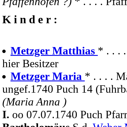
Pfaffenhofen ?)
* . . . . Pf
K i n d e r :
Metzger Matthias
* . . .
hier Besitzer
Metzger Maria
* . . . .
ungef.1740 Puch 14 (Fuhrba
(Maria Anna )
I.
oo 07.07.1740 Puch Pfar