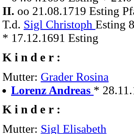
II.
oo 21.08.1719 Esting P
T.d.
Sigl Christoph
Esting 
* 17.12.1691 Esting
K i n d e r :
Mutter:
Grader Rosina
Lorenz Andreas
* 28.11.
K i n d e r :
Mutter:
Sigl Elisabeth