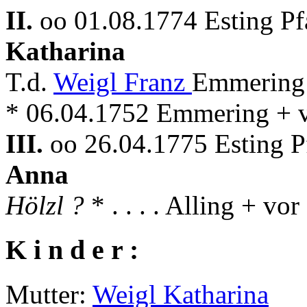
II.
oo 01.08.1774 Esting P
Katharina
T.d.
Weigl Franz
Emmering 
* 06.04.1752 Emmering + v
III.
oo 26.04.1775 Esting 
Anna
Hölzl ?
* . . . . Alling + vo
K i n d e r :
Mutter:
Weigl Katharina