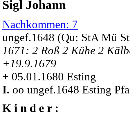
Sigl Johann
Nachkommen: 7
ungef.1648 (Qu: StA Mü S
1671: 2 Roß 2 Kühe 2 Kälb
+19.9.1679
+ 05.01.1680 Esting
I.
oo ungef.1648 Esting Pf
K i n d e r :