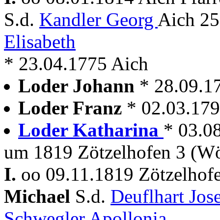
S.d.
Kandler Georg
Aich 25
Elisabeth
* 23.04.1775 Aich
Loder Johann
* 28.09.1
Loder Franz
* 02.03.17
Loder Katharina
* 03.0
um 1819 Zötzelhofen 3 (Wö
I.
oo 09.11.1819 Zötzelhof
Michael
S.d.
Deuflhart Jos
Schwegler Apollonia