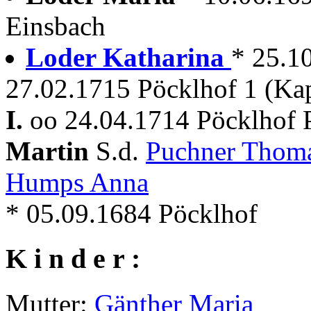
Einsbach
Loder Katharina
* 25.10
27.02.1715 Pöcklhof 1 (Ka
I.
oo 24.04.1714 Pöcklhof 
Martin
S.d.
Puchner Thom
Humps Anna
* 05.09.1684 Pöcklhof
K i n d e r :
Mutter:
Gänther Maria