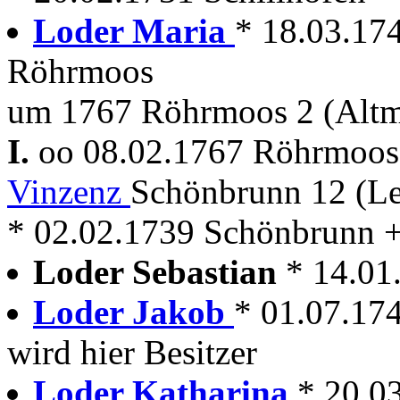
Loder Maria
* 18.03.17
Röhrmoos
um 1767 Röhrmoos 2 (Alt
I.
oo 08.02.1767 Röhrmoo
Vinzenz
Schönbrunn 12 (L
* 02.02.1739 Schönbrunn 
Loder Sebastian
* 14.01
Loder Jakob
* 01.07.174
wird hier Besitzer
Loder Katharina
* 20.0