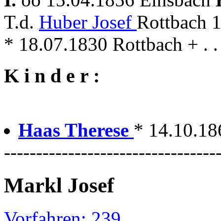
T.d.
Huber Josef
Rottbach 
* 18.07.1830 Rottbach + . . 
K i n d e r :
Haas Therese
* 14.10.18
---------------------------------
Markl Josef
Vorfahren: 239