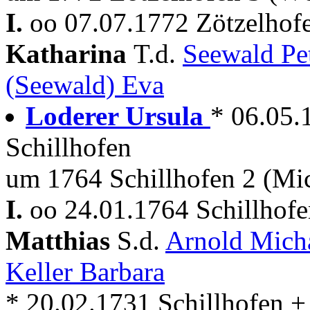
I.
oo 07.07.1772 Zötzelhof
Katharina
T.d.
Seewald Pe
(Seewald) Eva
Loderer Ursula
* 06.05.
Schillhofen
um 1764 Schillhofen 2 (Mi
I.
oo 24.01.1764 Schillhof
Matthias
S.d.
Arnold Mich
Keller Barbara
* 20.02.1731 Schillhofen +