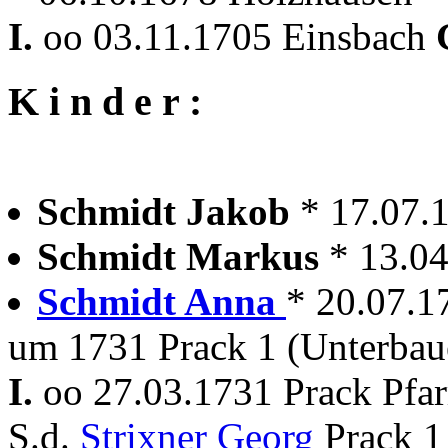
I.
oo 03.11.1705 Einsbach
K i n d e r :
Schmidt Jakob
* 17.07.
Schmidt Markus
* 13.0
Schmidt Anna
* 20.07.1
um 1731 Prack 1 (Unterbau
I.
oo 27.03.1731 Prack Pfa
S.d.
Strixner Georg
Prack 1