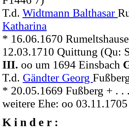
T.d.
Widtmann Balthasar
Ru
Katharina
* 16.06.1670 Rumeltshause
12.03.1710 Quittung (Qu: 
III.
oo um 1694 Einsbach
G
T.d.
Gändter Georg
Fußberg
* 20.05.1669 Fußberg + . . 
weitere Ehe: oo 03.11.170
K i n d e r :