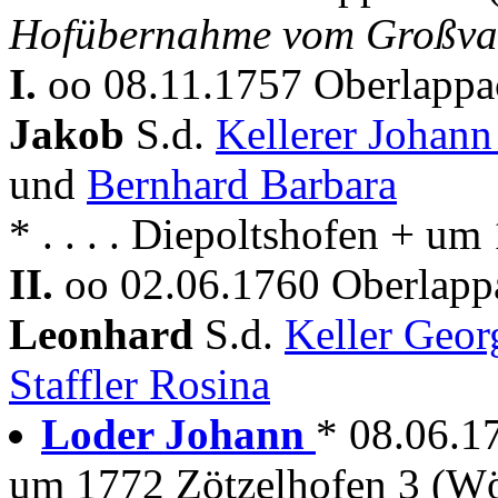
Hofübernahme vom Großva
I.
oo 08.11.1757 Oberlappa
Jakob
S.d.
Kellerer Johan
und
Bernhard Barbara
* . . . . Diepoltshofen + u
II.
oo 02.06.1760 Oberlapp
Leonhard
S.d.
Keller Geo
Staffler Rosina
Loder Johann
* 08.06.17
um 1772 Zötzelhofen 3 (Wö