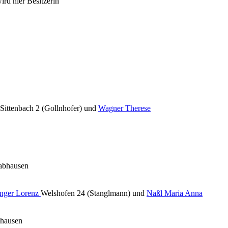
ird hier Besitzerin
Sittenbach 2 (Gollnhofer) und
Wagner Therese
wabhausen
inger Lorenz
Welshofen 24 (Stanglmann) und
Naßl Maria Anna
zhausen