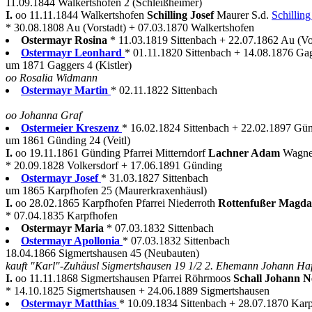
11.09.1844 Walkertshofen 2 (Schleißheimer)
I.
oo 11.11.1844 Walkertshofen
Schilling Josef
Maurer S.d.
Schillin
* 30.08.1808 Au (Vorstadt) + 07.03.1870 Walkertshofen
Ostermayr Rosina
* 11.03.1819 Sittenbach + 22.07.1862 Au (Vo
Ostermayr Leonhard
* 01.11.1820 Sittenbach + 14.08.1876 Ga
um 1871 Gaggers 4 (Kistler)
oo Rosalia Widmann
Ostermayr Martin
* 02.11.1822 Sittenbach
oo Johanna Graf
Ostermeier Kreszenz
* 16.02.1824 Sittenbach + 22.02.1897 Gü
um 1861 Günding 24 (Veitl)
I.
oo 19.11.1861 Günding Pfarrei Mitterndorf
Lachner Adam
Wagne
* 20.09.1828 Volkersdorf + 17.06.1891 Günding
Ostermayr Josef
* 31.03.1827 Sittenbach
um 1865 Karpfhofen 25 (Maurerkraxenhäusl)
I.
oo 28.02.1865 Karpfhofen Pfarrei Niederroth
Rottenfußer Magd
* 07.04.1835 Karpfhofen
Ostermayr Maria
* 07.03.1832 Sittenbach
Ostermayr Apollonia
* 07.03.1832 Sittenbach
18.04.1866 Sigmertshausen 45 (Neubauten)
kauft "Karl"-Zuhäusl Sigmertshausen 19 1/2 2. Ehemann Johann Haf
I.
oo 11.11.1868 Sigmertshausen Pfarrei Röhrmoos
Schall Johann
* 14.10.1825 Sigmertshausen + 24.06.1889 Sigmertshausen
Ostermayr Matthias
* 10.09.1834 Sittenbach + 28.07.1870 Kar