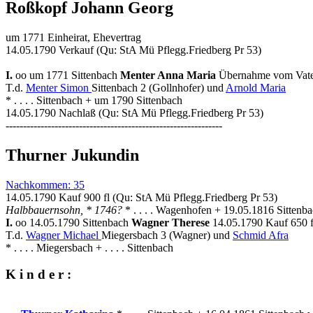
Roßkopf Johann Georg
um 1771 Einheirat, Ehevertrag
14.05.1790 Verkauf (Qu: StA Mü Pflegg.Friedberg Pr 53)
I.
oo um 1771 Sittenbach
Menter Anna Maria
Übernahme vom Vat
T.d.
Menter Simon
Sittenbach 2 (Gollnhofer) und
Arnold Maria
* . . . . Sittenbach + um 1790 Sittenbach
14.05.1790 Nachlaß (Qu: StA Mü Pflegg.Friedberg Pr 53)
--------------------------------------------------------------
Thurner Jukundin
Nachkommen: 35
14.05.1790 Kauf 900 fl (Qu: StA Mü Pflegg.Friedberg Pr 53)
Halbbauernsohn, * 1746?
* . . . . Wagenhofen + 19.05.1816 Sittenb
I.
oo 14.05.1790 Sittenbach
Wagner Therese
14.05.1790 Kauf 650 f
T.d.
Wagner Michael
Miegersbach 3 (Wagner) und
Schmid Afra
* . . . . Miegersbach + . . . . Sittenbach
K i n d e r :