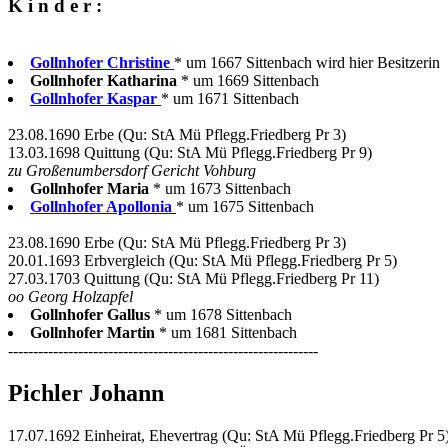
K i n d e r :
Gollnhofer Christine
* um 1667 Sittenbach wird hier Besitzerin
Gollnhofer Katharina
* um 1669 Sittenbach
Gollnhofer Kaspar
* um 1671 Sittenbach
23.08.1690 Erbe (Qu: StA Mü Pflegg.Friedberg Pr 3)
13.03.1698 Quittung (Qu: StA Mü Pflegg.Friedberg Pr 9)
zu Großenumbersdorf Gericht Vohburg
Gollnhofer Maria
* um 1673 Sittenbach
Gollnhofer Apollonia
* um 1675 Sittenbach
23.08.1690 Erbe (Qu: StA Mü Pflegg.Friedberg Pr 3)
20.01.1693 Erbvergleich (Qu: StA Mü Pflegg.Friedberg Pr 5)
27.03.1703 Quittung (Qu: StA Mü Pflegg.Friedberg Pr 11)
oo Georg Holzapfel
Gollnhofer Gallus
* um 1678 Sittenbach
Gollnhofer Martin
* um 1681 Sittenbach
--------------------------------------------------------------
Pichler Johann
17.07.1692 Einheirat, Ehevertrag (Qu: StA Mü Pflegg.Friedberg Pr 5