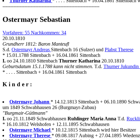
Thurner Katharina
* . . . . Sittenbach + 16.04.1861 Sittenbach w
--------------------------------------------------------------
Ostermayr Sebastian
Vorfahren: 55 Nachkommen: 34
20.10.1810
Grundherr 1812: Baron Manteufl
S.d.
Ostermayr Andreas
Sittenbach 16 (Sulzer) und
Plabst Therese
* 15.01.1788 Sittenbach + 16.04.1861 Sittenbach
I.
oo 24.10.1810 Sittenbach
Thurner Katharina
20.10.1810
Geburtsdatum 15.1.1788 kann nicht stimmen.
T.d.
Thurner Jukundin
* . . . . Sittenbach + 16.04.1861 Sittenbach
K i n d e r :
Ostermayr Johann
* 14.12.1813 Sittenbach + 06.10.1890 Sch
um 1849 Schwabhausen 26 (Burgmayr-Zubau)
"Burgmair-Gütlmann"
I.
oo 21.11.1849 Schwabhausen
Ruhlinger Maria Anna
T.d.
Ruckl
* 16.10.1812 Welshofen + 12.11.1895 Schwabhausen
Ostermayr Michael
* 10.12.1815 Sittenbach wird hier Besitzer
Ostermayr Therese
* 09.08.1817 Aubing + 27.04.1895 Wieden