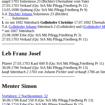
ungef.1703 Sulzemoos 23 (Bichler) Übernahme vom Vater
27.03.1703 Verkauf (Qu: StA Mü Pflegg.Friedberg Pr 11)
13.03.1698 Quittung (Qu: StA Mü Pflegg.Friedberg Pr 9)
S.d.
Piechler Johann
Sulzemoos 23 (Bichler)
* . . . . Sulzemoos
I.
oo um 1692 Sittenbach
Gollnhofer Christine
17.07.1692 Übernahm
T.d.
Gollnhofer Johann
Sittenbach 2 (Gollnhofer) und
(Gollnhofer) M
* um 1667 Sittenbach
23.08.1690 Erbe (Qu: StA Mü Pflegg.Friedberg Pr 3)
27.03.1703 Verkauf (Qu: StA Mü Pflegg.Friedberg Pr 11)
--------------------------------------------------------------
Leb Franz Josef
Pfarrer 27.03.1703 Kauf 600 fl (Qu: StA Mü Pflegg.Friedberg Pr 11)
30.09.1706 Verkauf (Qu: StA Mü Pflegg.Friedberg Pr 13)
kauft Sittenbach 2 1703 von Johann Pichler und verkauft 1706 an S
--------------------------------------------------------------
Menter Simon
Vorfahren: 2 Nachkommen: 32
30.09.1706 Kauf 550 fl (Qu: StA Mü Pflegg.Friedberg Pr 13)
12.06.1710 Erbe (Qu: StA Mü Pflegg.Friedberg Pr 15)