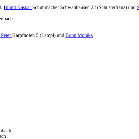
d.
Blüml Kaspar
Schuhmacher Schwabhausen 22 (Schusterfranz) und
S
tenbach
 Peter
Karpfhofen 5 (Lämpl) und
Bonn Monika
enbach
ach