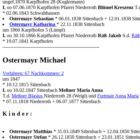
ungef.1870 Karpfhofen 28 (Kuglermann)
I.
oo 07.06.1870 Karpfhofen Pfarrei Niederroth
Blümel Kreszenz
T.
* 02.06.1843 Schwabhausen
Ostermayr Sebastian
* 06.01.1838 Sittenbach + 12.01.1838 Sit
Ostermayr Katharina
* 22.11.1838 Sittenbach
um 1866 Karpfhofen 5 (Lämpl)
I.
oo 30.10.1866 Karpfhofen Pfarrei Niederroth
Räß Jakob
S.d.
Räß
* 19.07.1841 Karpfhofen
--------------------------------------------------------------
Ostermayr Michael
Vorfahren: 67 Nachkommen: 2
um 1847
* 10.12.1815 Sittenbach
I.
oo 10.02.1847 Sittenbach
Meßner Maria Anna
T.d.
Meßner Blasius
Niederroth 28 (Weigl) und
Furtmair Anna Maria
* 07.11.1818 Niederroth + 06.07.1877 Sittenbach
K i n d e r :
Ostermayr Matthias
* 31.03.1849 Sittenbach + 12.04.1850 Sitt
Ostermayr Stefan
* 26.12.1850 Sittenbach + 23.01.1851 Sittenb