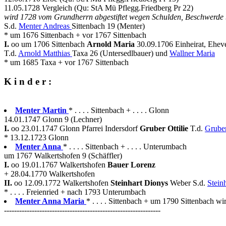
11.05.1728 Vergleich (Qu: StA Mü Pflegg.Friedberg Pr 22)
wird 1728 vom Grundherrn abgestiftet wegen Schulden, Beschwerde 
S.d.
Menter Andreas
Sittenbach 19 (Menter)
* um 1676 Sittenbach + vor 1767 Sittenbach
I.
oo um 1706 Sittenbach
Arnold Maria
30.09.1706 Einheirat, Eheve
T.d.
Arnold Matthias
Taxa 26 (Untersedlbauer) und
Wallner Maria
* um 1685 Taxa + vor 1767 Sittenbach
K i n d e r :
Menter Martin
* . . . . Sittenbach + . . . . Glonn
14.01.1747 Glonn 9 (Lechner)
I.
oo 23.01.1747 Glonn Pfarrei Indersdorf
Gruber Ottilie
T.d.
Grube
* 13.12.1723 Glonn
Menter Anna
* . . . . Sittenbach + . . . . Unterumbach
um 1767 Walkertshofen 9 (Schäffler)
I.
oo 19.01.1767 Walkertshofen
Bauer Lorenz
+ 28.04.1770 Walkertshofen
II.
oo 12.09.1772 Walkertshofen
Steinhart Dionys
Weber S.d.
Stein
* . . . . Freienried + nach 1793 Unterumbach
Menter Anna Maria
* . . . . Sittenbach + um 1790 Sittenbach wir
--------------------------------------------------------------