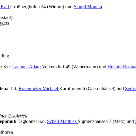
g Karl
Großberghofen 24 (Widum) und
Stangl Monika
rstadt)
ggers
nding
r S.d.
Lachner Adam
Volkersdorf 49 (Webermann) und
Heiloth Rosin
alena
T.d.
Rottenfußer Michael
Karpfhofen 6 (Gassenhänsel) und
Seifr
ner Eisolzried
 Nepomuk
Taglöhner S.d.
Schell Matthias
Sigmertshausen 7 (Metz) und
pfhofen