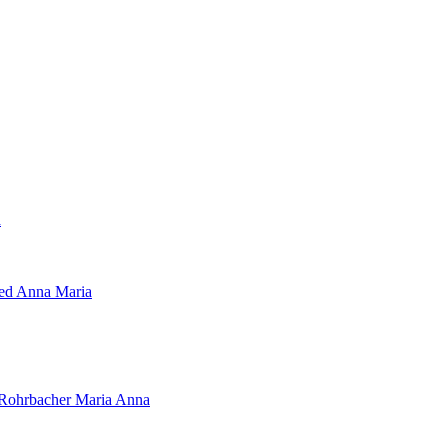
a
ied Anna Maria
Rohrbacher Maria Anna