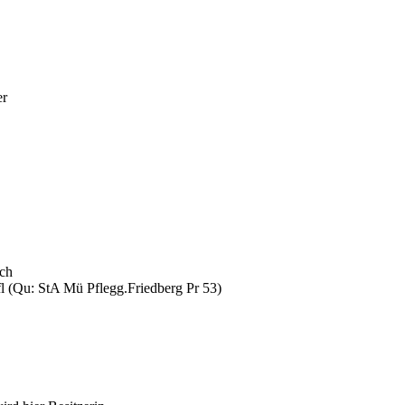
er
ach
l (Qu: StA Mü Pflegg.Friedberg Pr 53)