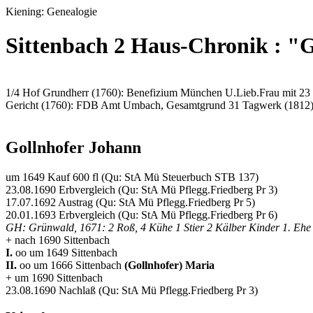
Kiening: Genealogie
Sittenbach 2 Haus-Chronik : "
1/4 Hof Grundherr (1760): Benefizium München U.Lieb.Frau mit 23
Gericht (1760): FDB Amt Umbach, Gesamtgrund 31 Tagwerk (1812
Gollnhofer Johann
um 1649 Kauf 600 fl (Qu: StA Mü Steuerbuch STB 137)
23.08.1690 Erbvergleich (Qu: StA Mü Pflegg.Friedberg Pr 3)
17.07.1692 Austrag (Qu: StA Mü Pflegg.Friedberg Pr 5)
20.01.1693 Erbvergleich (Qu: StA Mü Pflegg.Friedberg Pr 6)
GH: Grünwald, 1671: 2 Roß, 4 Kühe 1 Stier 2 Kälber Kinder 1. Ehe
+ nach 1690 Sittenbach
I.
oo um 1649 Sittenbach
II.
oo um 1666 Sittenbach
(Gollnhofer) Maria
+ um 1690 Sittenbach
23.08.1690 Nachlaß (Qu: StA Mü Pflegg.Friedberg Pr 3)