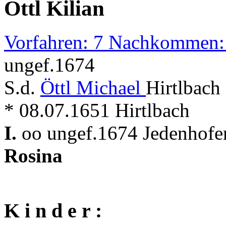
Öttl Kilian
Vorfahren: 7 Nachkommen:
ungef.1674
S.d.
Öttl Michael
Hirtlbach
* 08.07.1651 Hirtlbach
I.
oo ungef.1674 Jedenhofen
Rosina
K i n d e r :