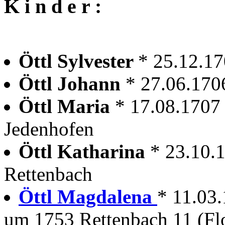
K i n d e r :
Öttl Sylvester
* 25.12.1
Öttl Johann
* 27.06.170
Öttl Maria
* 17.08.1707
Jedenhofen
Öttl Katharina
* 23.10.
Rettenbach
Öttl Magdalena
* 11.03
um 1753 Rettenbach 11 (Flo