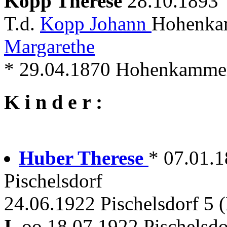
Kopp Therese
28.10.1893
T.d.
Kopp Johann
Hohenkam
Margarethe
* 29.04.1870 Hohenkammer
K i n d e r :
Huber Therese
* 07.01.
Pischelsdorf
24.06.1922 Pischelsdorf 5 
I.
oo 18.07.1922 Pischelsdo