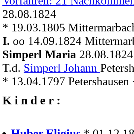
Vorfahren: 21 Nachkommen
28.08.1824
* 19.03.1805 Mittermarbac
I.
oo 14.09.1824 Mitterma
Simperl Maria
28.08.1824 
T.d.
Simperl Johann
Peters
* 13.04.1797 Petershausen
K i n d e r :
Huber Eligius
* 01.12.1