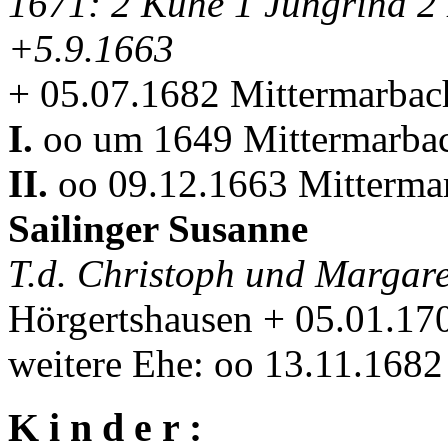
1671: 2 Kühe 1 Jungrind 2
+5.9.1663
+ 05.07.1682 Mittermarbac
I.
oo um 1649 Mittermarba
II.
oo 09.12.1663 Mitterma
Sailinger Susanne
T.d. Christoph und Margare
Hörgertshausen + 05.01.17
weitere Ehe: oo 13.11.168
K i n d e r :