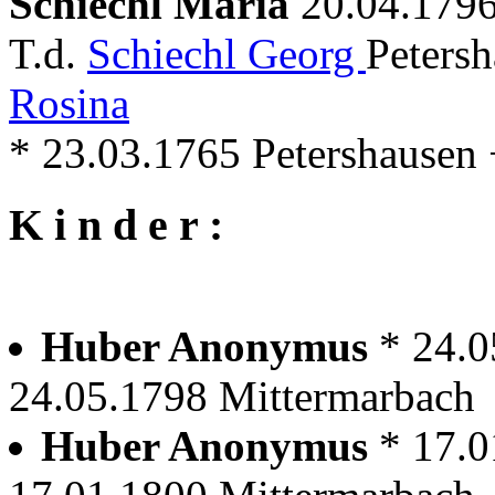
Schiechl Maria
20.04.179
T.d.
Schiechl Georg
Peters
Rosina
* 23.03.1765 Petershausen
K i n d e r :
Huber Anonymus
* 24.0
24.05.1798 Mittermarbach
Huber Anonymus
* 17.0