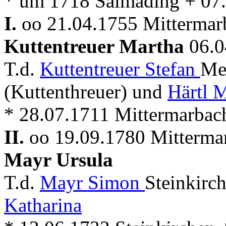
* um 1718 Salmading + 07
I.
oo 21.04.1755 Mitterma
Kuttentreuer Martha
06.0
T.d.
Kuttentreuer Stefan
Me
(Kuttenthreuer) und
Härtl 
* 28.07.1711 Mittermarbac
II.
oo 19.09.1780 Mitterma
Mayr Ursula
T.d.
Mayr Simon
Steinkirc
Katharina