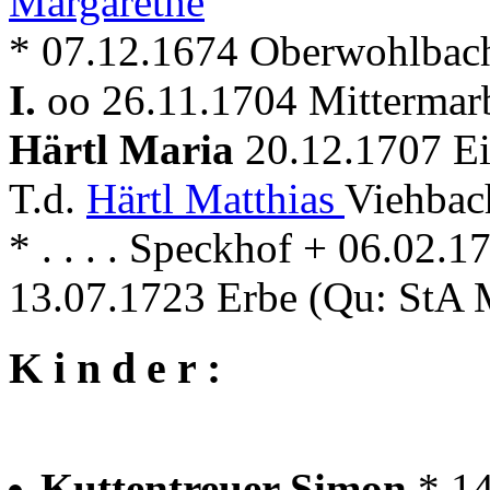
Margarethe
* 07.12.1674 Oberwohlbach
I.
oo 26.11.1704 Mitterma
Härtl Maria
20.12.1707 Ei
T.d.
Härtl Matthias
Viehbach
* . . . . Speckhof + 06.02.
13.07.1723 Erbe (Qu: StA 
K i n d e r :
Kuttentreuer Simon
* 1