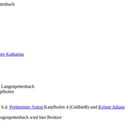
ttenbach
er Katharina
4 Langenpettenbach
rpfhofen
g
S.d.
Prettmeister Anton
Karpfhofen 4 (Gütlhießl) und
Kröner Juliane
genpettenbach wird hier Besitzer