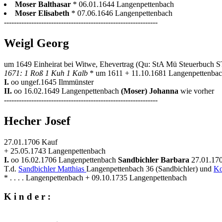
Moser Balthasar
* 06.01.1644 Langenpettenbach
Moser Elisabeth
* 07.06.1646 Langenpettenbach
--------------------------------------------------------------
Weigl Georg
um 1649 Einheirat bei Witwe, Ehevertrag (Qu: StA Mü Steuerbuch 
1671: 1 Roß 1 Kuh 1 Kalb
* um 1611 + 11.10.1681 Langenpettenba
I.
oo ungef.1645 Ilmmünster
II.
oo 16.02.1649 Langenpettenbach
(Moser) Johanna
wie vorher
--------------------------------------------------------------
Hecher Josef
27.01.1706 Kauf
+ 25.05.1743 Langenpettenbach
I.
oo 16.02.1706 Langenpettenbach
Sandbichler Barbara
27.01.170
T.d.
Sandbichler Matthias
Langenpettenbach 36 (Sandbichler) und
Ko
* . . . . Langenpettenbach + 09.10.1735 Langenpettenbach
K i n d e r :