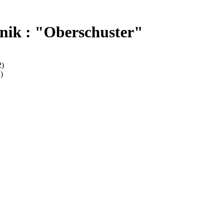
nik : "Oberschuster"
2)
)