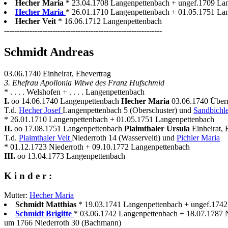
Hecher Maria
* 23.04.1708 Langenpettenbach + ungef.1709 La
Hecher Maria
* 26.01.1710 Langenpettenbach + 01.05.1751 Lang
Hecher Veit
* 16.06.1712 Langenpettenbach
--------------------------------------------------------------
Schmidt Andreas
03.06.1740 Einheirat, Ehevertrag
3. Ehefrau Apollonia Witwe des Franz Hufschmid
* . . . . Welshofen + . . . . Langenpettenbach
I.
oo 14.06.1740 Langenpettenbach
Hecher Maria
03.06.1740 Über
T.d.
Hecher Josef
Langenpettenbach 5 (Oberschuster) und
Sandbichle
* 26.01.1710 Langenpettenbach + 01.05.1751 Langenpettenbach
II.
oo 17.08.1751 Langenpettenbach
Plaimthaler Ursula
Einheirat, 
T.d.
Plaimthaler Veit
Niederroth 14 (Wasserveitl) und
Pichler Maria
* 01.12.1723 Niederroth + 09.10.1772 Langenpettenbach
III.
oo 13.04.1773 Langenpettenbach
K i n d e r :
Mutter:
Hecher Maria
Schmidt Matthias
* 19.03.1741 Langenpettenbach + ungef.1742
Schmidt Brigitte
* 03.06.1742 Langenpettenbach + 18.07.1787 
um 1766 Niederroth 30 (Bachmann)