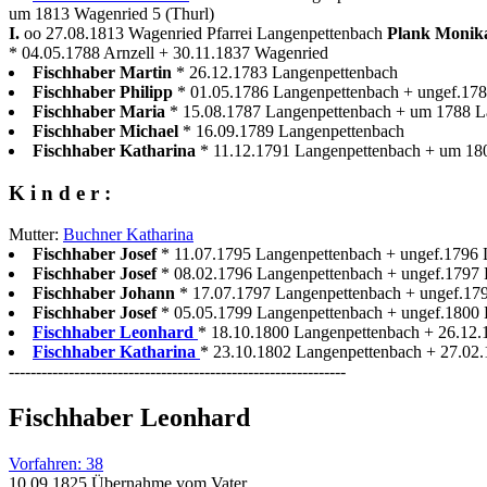
um 1813 Wagenried 5 (Thurl)
I.
oo 27.08.1813 Wagenried Pfarrei Langenpettenbach
Plank Moni
* 04.05.1788 Arnzell + 30.11.1837 Wagenried
Fischhaber Martin
* 26.12.1783 Langenpettenbach
Fischhaber Philipp
* 01.05.1786 Langenpettenbach + ungef.17
Fischhaber Maria
* 15.08.1787 Langenpettenbach + um 1788 L
Fischhaber Michael
* 16.09.1789 Langenpettenbach
Fischhaber Katharina
* 11.12.1791 Langenpettenbach + um 18
K i n d e r :
Mutter:
Buchner Katharina
Fischhaber Josef
* 11.07.1795 Langenpettenbach + ungef.1796
Fischhaber Josef
* 08.02.1796 Langenpettenbach + ungef.1797
Fischhaber Johann
* 17.07.1797 Langenpettenbach + ungef.17
Fischhaber Josef
* 05.05.1799 Langenpettenbach + ungef.1800
Fischhaber Leonhard
* 18.10.1800 Langenpettenbach + 26.12.1
Fischhaber Katharina
* 23.10.1802 Langenpettenbach + 27.02.1
--------------------------------------------------------------
Fischhaber Leonhard
Vorfahren: 38
10.09.1825 Übernahme vom Vater