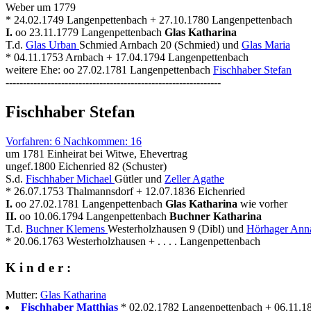
Weber um 1779
* 24.02.1749 Langenpettenbach + 27.10.1780 Langenpettenbach
I.
oo 23.11.1779 Langenpettenbach
Glas Katharina
T.d.
Glas Urban
Schmied Arnbach 20 (Schmied) und
Glas Maria
* 04.11.1753 Arnbach + 17.04.1794 Langenpettenbach
weitere Ehe: oo 27.02.1781 Langenpettenbach
Fischhaber Stefan
--------------------------------------------------------------
Fischhaber Stefan
Vorfahren: 6 Nachkommen: 16
um 1781 Einheirat bei Witwe, Ehevertrag
ungef.1800 Eichenried 82 (Schuster)
S.d.
Fischhaber Michael
Gütler und
Zeller Agathe
* 26.07.1753 Thalmannsdorf + 12.07.1836 Eichenried
I.
oo 27.02.1781 Langenpettenbach
Glas Katharina
wie vorher
II.
oo 10.06.1794 Langenpettenbach
Buchner Katharina
T.d.
Buchner Klemens
Westerholzhausen 9 (Dibl) und
Hörhager Ann
* 20.06.1763 Westerholzhausen + . . . . Langenpettenbach
K i n d e r :
Mutter:
Glas Katharina
Fischhaber Matthias
* 02.02.1782 Langenpettenbach + 06.11.1