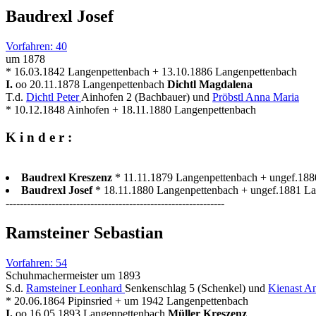
Baudrexl Josef
Vorfahren: 40
um 1878
* 16.03.1842 Langenpettenbach + 13.10.1886 Langenpettenbach
I.
oo 20.11.1878 Langenpettenbach
Dichtl Magdalena
T.d.
Dichtl Peter
Ainhofen 2 (Bachbauer) und
Pröbstl Anna Maria
* 10.12.1848 Ainhofen + 18.11.1880 Langenpettenbach
K i n d e r :
Baudrexl Kreszenz
* 11.11.1879 Langenpettenbach + ungef.18
Baudrexl Josef
* 18.11.1880 Langenpettenbach + ungef.1881 L
--------------------------------------------------------------
Ramsteiner Sebastian
Vorfahren: 54
Schuhmachermeister um 1893
S.d.
Ramsteiner Leonhard
Senkenschlag 5 (Schenkel) und
Kienast A
* 20.06.1864 Pipinsried + um 1942 Langenpettenbach
I.
oo 16.05.1893 Langenpettenbach
Müller Kreszenz