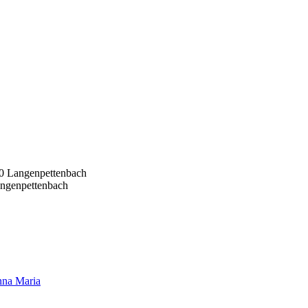
80 Langenpettenbach
angenpettenbach
nna Maria