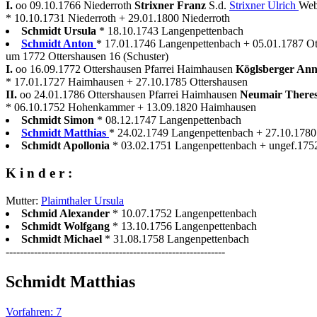
I.
oo 09.10.1766 Niederroth
Strixner Franz
S.d.
Strixner Ulrich
Web
* 10.10.1731 Niederroth + 29.01.1800 Niederroth
Schmidt Ursula
* 18.10.1743 Langenpettenbach
Schmidt Anton
* 17.01.1746 Langenpettenbach + 05.01.1787 Ot
um 1772 Ottershausen 16 (Schuster)
I.
oo 16.09.1772 Ottershausen Pfarrei Haimhausen
Köglsberger An
* 17.01.1727 Haimhausen + 27.10.1785 Ottershausen
II.
oo 24.01.1786 Ottershausen Pfarrei Haimhausen
Neumair There
* 06.10.1752 Hohenkammer + 13.09.1820 Haimhausen
Schmidt Simon
* 08.12.1747 Langenpettenbach
Schmidt Matthias
* 24.02.1749 Langenpettenbach + 27.10.1780 
Schmidt Apollonia
* 03.02.1751 Langenpettenbach + ungef.175
K i n d e r :
Mutter:
Plaimthaler Ursula
Schmid Alexander
* 10.07.1752 Langenpettenbach
Schmidt Wolfgang
* 13.10.1756 Langenpettenbach
Schmidt Michael
* 31.08.1758 Langenpettenbach
--------------------------------------------------------------
Schmidt Matthias
Vorfahren: 7