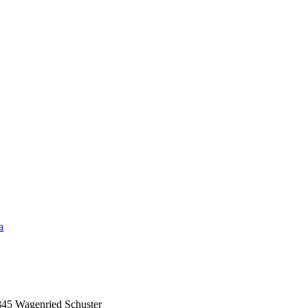
a
845 Wagenried Schuster