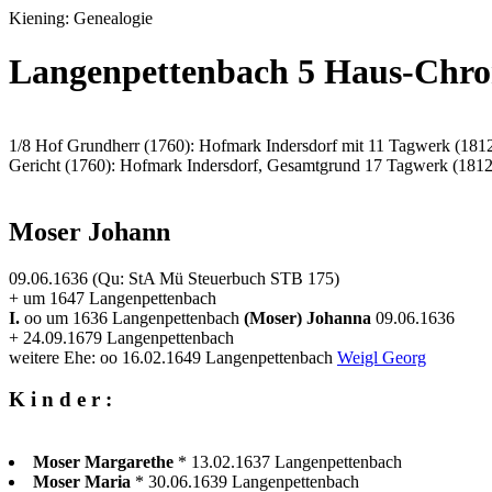
Kiening: Genealogie
Langenpettenbach 5 Haus-Chro
1/8 Hof Grundherr (1760): Hofmark Indersdorf mit 11 Tagwerk (181
Gericht (1760): Hofmark Indersdorf, Gesamtgrund 17 Tagwerk (1812
Moser Johann
09.06.1636 (Qu: StA Mü Steuerbuch STB 175)
+ um 1647 Langenpettenbach
I.
oo um 1636 Langenpettenbach
(Moser) Johanna
09.06.1636
+ 24.09.1679 Langenpettenbach
weitere Ehe: oo 16.02.1649 Langenpettenbach
Weigl Georg
K i n d e r :
Moser Margarethe
* 13.02.1637 Langenpettenbach
Moser Maria
* 30.06.1639 Langenpettenbach