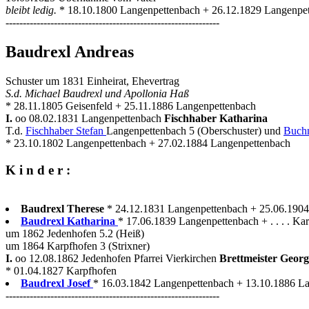
bleibt ledig.
* 18.10.1800 Langenpettenbach + 26.12.1829 Langenpe
--------------------------------------------------------------
Baudrexl Andreas
Schuster um 1831 Einheirat, Ehevertrag
S.d. Michael Baudrexl und Apollonia Haß
* 28.11.1805 Geisenfeld + 25.11.1886 Langenpettenbach
I.
oo 08.02.1831 Langenpettenbach
Fischhaber Katharina
T.d.
Fischhaber Stefan
Langenpettenbach 5 (Oberschuster) und
Buchn
* 23.10.1802 Langenpettenbach + 27.02.1884 Langenpettenbach
K i n d e r :
Baudrexl Therese
* 24.12.1831 Langenpettenbach + 25.06.190
Baudrexl Katharina
* 17.06.1839 Langenpettenbach + . . . . Ka
um 1862 Jedenhofen 5.2 (Heiß)
um 1864 Karpfhofen 3 (Strixner)
I.
oo 12.08.1862 Jedenhofen Pfarrei Vierkirchen
Brettmeister Geor
* 01.04.1827 Karpfhofen
Baudrexl Josef
* 16.03.1842 Langenpettenbach + 13.10.1886 Lan
--------------------------------------------------------------