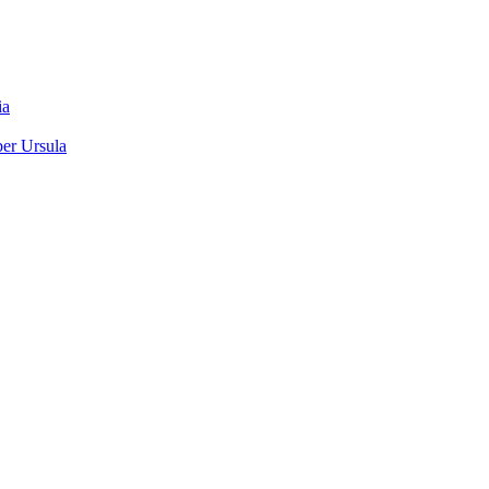
ia
ber Ursula