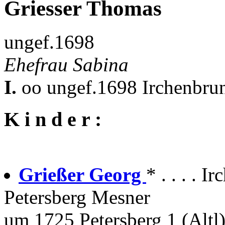
Griesser Thomas
ungef.1698
Ehefrau Sabina
I.
oo ungef.1698 Irchenbrun
K i n d e r :
Grießer Georg
* . . . . 
Petersberg Mesner
um 1725 Petersberg 1 (Altl