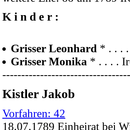
K i n d e r :
Grisser Leonhard
* . . .
Grisser Monika
* . . . .
---------------------------------
Kistler Jakob
Vorfahren: 42
18.07.1789 Einheirat bei W