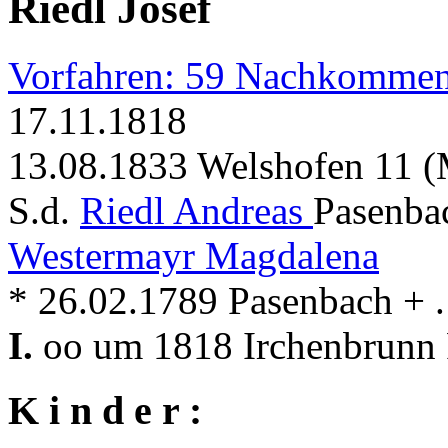
Riedl Josef
Vorfahren: 59 Nachkommen
17.11.1818
13.08.1833 Welshofen 11 (
S.d.
Riedl Andreas
Pasenba
Westermayr Magdalena
* 26.02.1789 Pasenbach + . 
I.
oo um 1818 Irchenbrunn 
K i n d e r :