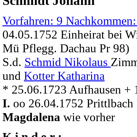
Schmidt Johann
Vorfahren: 9 Nachkommen:
04.05.1752 Einheirat bei W
Mü Pflegg. Dachau Pr 98)
S.d.
Schmid Nikolaus
Zimm
und
Kotter Katharina
* 25.06.1723 Aufhausen + 1
I.
oo 26.04.1752 Prittlbach
Magdalena
wie vorher
K i n d e r :