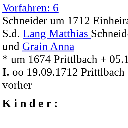
Vorfahren: 6
Schneider um 1712 Einheira
S.d.
Lang Matthias
Schneide
und
Grain Anna
* um 1674 Prittlbach + 05.
I.
oo 19.09.1712 Prittlbach
vorher
K i n d e r :