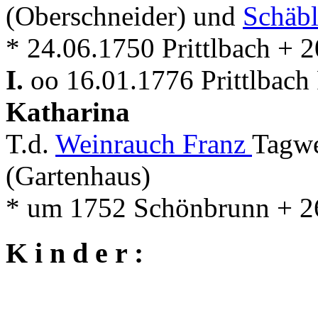
(Oberschneider) und
Schäb
* 24.06.1750 Prittlbach + 2
I.
oo 16.01.1776 Prittlbach
Katharina
T.d.
Weinrauch Franz
Tagwe
(Gartenhaus)
* um 1752 Schönbrunn + 26
K i n d e r :