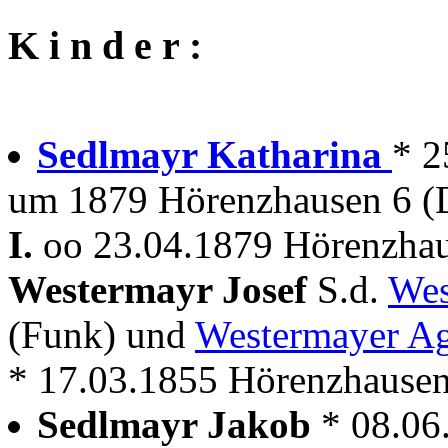
K i n d e r :
Sedlmayr Katharina
* 2
um 1879 Hörenzhausen 6 (
I.
oo 23.04.1879 Hörenzhau
Westermayr Josef
S.d.
Wes
(Funk) und
Westermayer A
* 17.03.1855 Hörenzhause
Sedlmayr Jakob
* 08.06