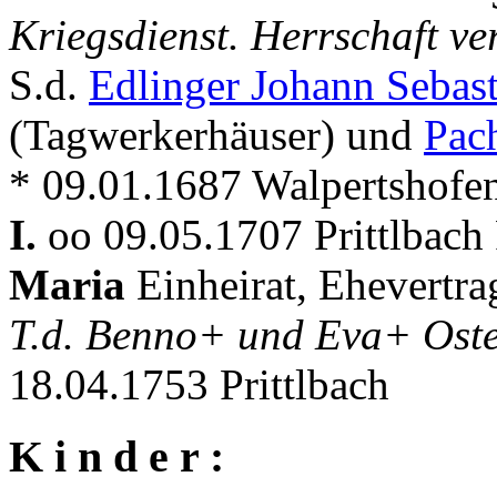
Kriegsdienst. Herrschaft ve
S.d.
Edlinger Johann Sebas
(Tagwerkerhäuser) und
Pac
* 09.01.1687 Walpertshofe
I.
oo 09.05.1707 Prittlbach
Maria
Einheirat, Ehevertra
T.d. Benno+ und Eva+ Ost
18.04.1753 Prittlbach
K i n d e r :