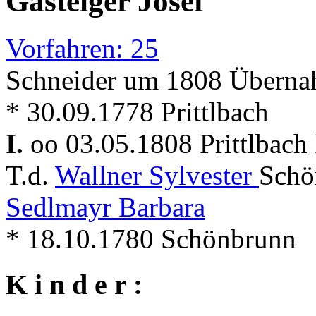
Gasteiger Josef
Vorfahren: 25
Schneider um 1808 Überna
* 30.09.1778 Prittlbach
I.
oo 03.05.1808 Prittlbach
T.d.
Wallner Sylvester
Schö
Sedlmayr Barbara
* 18.10.1780 Schönbrunn
K i n d e r :