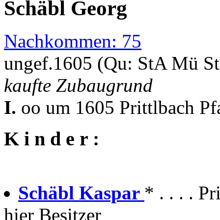
Schäbl Georg
Nachkommen: 75
ungef.1605 (Qu: StA Mü S
kaufte Zubaugrund
I.
oo um 1605 Prittlbach Pf
K i n d e r :
Schäbl Kaspar
* . . . . P
hier Besitzer