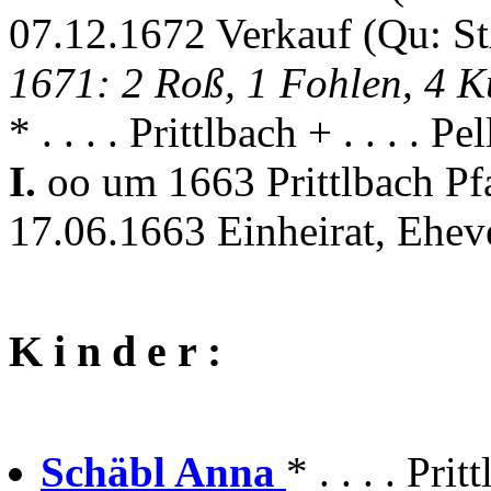
07.12.1672 Verkauf (Qu: S
1671: 2 Roß, 1 Fohlen, 4 K
* . . . . Prittlbach + . . . . P
I.
oo um 1663 Prittlbach Pf
17.06.1663 Einheirat, Ehev
K i n d e r :
Schäbl Anna
* . . . . Pr