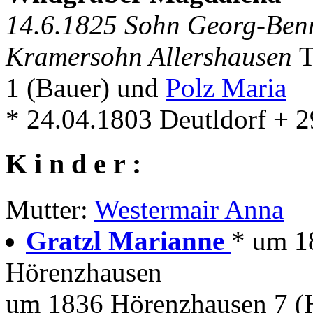
14.6.1825 Sohn Georg-Ben
Kramersohn Allershausen
T
1 (Bauer) und
Polz Maria
* 24.04.1803 Deutldorf + 
K i n d e r :
Mutter:
Westermair Anna
Gratzl Marianne
* um 1
Hörenzhausen
um 1836 Hörenzhausen 7 (