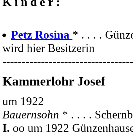
K i n d e r :
Petz Rosina
* . . . . Gün
wird hier Besitzerin
---------------------------------
Kammerlohr Josef
um 1922
Bauernsohn
* . . . . Scher
I.
oo um 1922 Günzenhausen