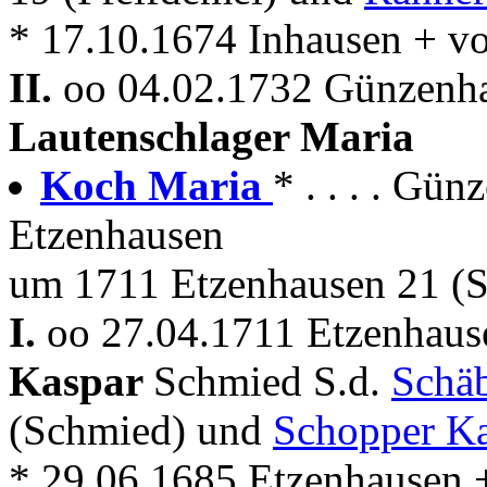
* 17.10.1674 Inhausen + v
II.
oo 04.02.1732 Günzenha
Lautenschlager Maria
Koch Maria
* . . . . Gü
Etzenhausen
um 1711 Etzenhausen 21 (
I.
oo 27.04.1711 Etzenhaus
Kaspar
Schmied S.d.
Schäb
(Schmied) und
Schopper Ka
* 29.06.1685 Etzenhausen 