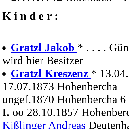
K i n d e r :
Gratzl Jakob
* . . . . G
wird hier Besitzer
Gratzl Kreszenz
* 13.04
17.07.1873 Hohenbercha
ungef.1870 Hohenbercha 6
I.
oo 28.10.1857 Hohenber
Kißlinger Andreas
Deutenha