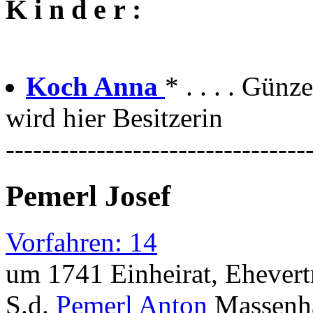
K i n d e r :
Koch Anna
* . . . . Gün
wird hier Besitzerin
---------------------------------
Pemerl Josef
Vorfahren: 14
um 1741 Einheirat, Ehevert
S.d.
Pemerl Anton
Massenha