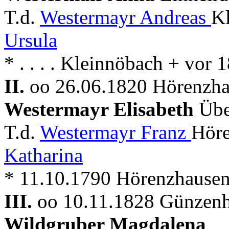
T.d.
Westermayr Andreas
Kl
Ursula
* . . . . Kleinnöbach + vo
II.
oo 26.06.1820 Hörenzha
Westermayr Elisabeth
Übe
T.d.
Westermayr Franz
Höre
Katharina
* 11.10.1790 Hörenzhause
III.
oo 10.11.1828 Günzenh
Wildgruber Magdalena