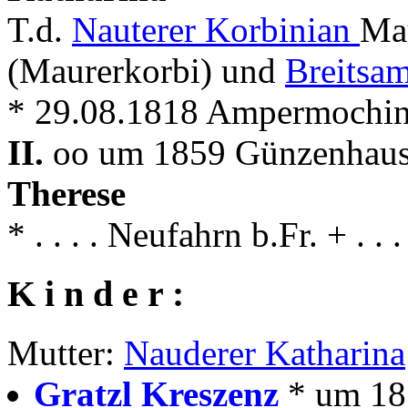
T.d.
Nauterer Korbinian
Ma
(Maurerkorbi) und
Breitsa
* 29.08.1818 Ampermochin
II.
oo um 1859 Günzenhause
Therese
* . . . . Neufahrn b.Fr. + . 
K i n d e r :
Mutter:
Nauderer Katharina
Gratzl Kreszenz
* um 18