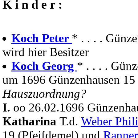
K i n d e r :
Koch Peter
* . . . . Gün
wird hier Besitzer
Koch Georg
* . . . . Gü
um 1696 Günzenhausen 15 
Hauszuordnung?
I.
oo 26.02.1696 Günzenhau
Katharina
T.d.
Weber Phil
19 (Pfeifdemel) und
Ranner