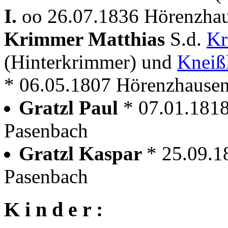
I.
oo 26.07.1836 Hörenzhau
Krimmer Matthias
S.d.
Kr
(Hinterkrimmer) und
Kneiß
* 06.05.1807 Hörenzhause
Gratzl Paul
* 07.01.181
Pasenbach
Gratzl Kaspar
* 25.09.1
Pasenbach
K i n d e r :