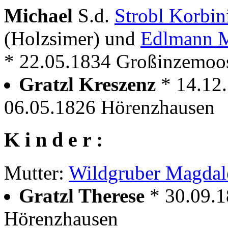
Michael
S.d.
Strobl Korbi
(Holzsimer) und
Edlmann M
* 22.05.1834 Großinzemoo
Gratzl Kreszenz
* 14.12
06.05.1826 Hörenzhausen
K i n d e r :
Mutter:
Wildgruber Magdal
Gratzl Therese
* 30.09.
Hörenzhausen