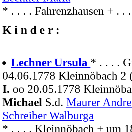
* . . . . Fahrenzhausen + . 
K i n d e r :
Lechner Ursula
* . . . .
04.06.1778 Kleinnöbach 2 
I.
oo 20.05.1778 Kleinnöba
Michael
S.d.
Maurer Andr
Schreiber Walburga
* . . . . Kleinnöbach + um