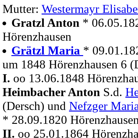
Mutter:
Westermayr Elisabe
Gratzl Anton
* 06.05.18
Hörenzhausen
Grätzl Maria
* 09.01.18
um 1848 Hörenzhausen 6 (
I.
oo 13.06.1848 Hörenzhau
Heimbacher Anton
S.d.
He
(Dersch) und
Nefzger Mari
* 28.09.1820 Hörenzhause
II.
oo 25.01.1864 Hörenzha