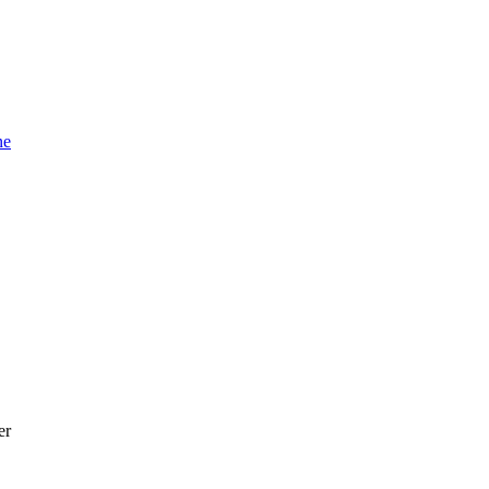
ne
er