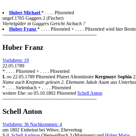
Huber Michael
* . . . . Plixenried
ungef.1765 Gaggers 2 (Fischer)
Viertelgütler in Gaggers Gericht Aichach ?
Huber Franz
* . . . . Plixenried + . . . . Plixenried wird hier Besit
--------------------------------------------------------------
Huber Franz
Vorfahren: 19
22.05.1789
* . . . . Plixenried + . . . . Plixenried
I.
oo 22.05.1789 Plixenried Pfarrei Altomünster
Kergmayr Sophia
2
Name auch Krepmair gelesen 2. Ehemann Jakob Asam aus Unterha
* . . . . Sielenbach + . . . . Plixenried
weitere Ehe: oo 05.10.1802 Plixenried
Schell Anton
--------------------------------------------------------------
Schell Anton
Vorfahren: 36 Nachkommen: 4
um 1802 Einheirat bei Witwe, Ehevertrag
S.d.
Schell Andreas
Oberweilbach 3 (Maisinger) und
Huber Maria