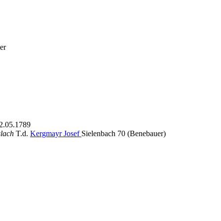
zer
2.05.1789
slach
T.d.
Kergmayr Josef
Sielenbach 70 (Benebauer)