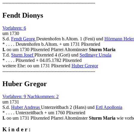
--------------------------------------------------------------
Fendt Dionys
Vorfahren: 6
um 1730
S.d.
Fendt Georg
Deutenhofen b.Altom. 1 (Feni) und
Hörmann Hele
* . . . . Deutenhofen b.Altom. + um 1731 Plixenried
I.
oo um 1730 Plixenried Pfarrei Altomünster
Sturm Maria
T.d.
Sturm Josef
Plixenried 4 (Gori) und
Sedlmayr Ursula
* . . . . Plixenried + 04.05.1782 Plixenried
weitere Ehe: oo um 1731 Plixenried
Huber Gregor
--------------------------------------------------------------
Huber Gregor
Vorfahren: 9 Nachkommen: 2
um 1731
S.d.
Huber Andreas
Unterzeitlbach 2 (Hans) und
Ertl Apollonia
* . . . . Unterzeitlbach + um 1760 Plixenried
I.
oo um 1731 Plixenried Pfarrei Altomünster
Sturm Maria
wie vorh
K i n d e r :