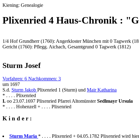
Kiening: Genealogie
Plixenried 4 Haus-Chronik : "G
1/4 Hof Grundherr (1760): Angerkloster München mit 0 Tagwerk (18
Gericht (1760): Pflegg. Aichach, Gesamtgrund 0 Tagwerk (1812)
Sturm Josef
Vorfahren: 6 Nachkommen: 3
um 1697
S.d.
Sturm Jakob
Plixenried 1 (Sturm) und
Mair Katharina
* . . . . Plixenried
I.
oo 23.07.1697 Plixenried Pfarrei Altomünster
Sedlmayr Ursula
* . . . . Hohenzell + . . . . Plixenried
K i n d e r :
Sturm Maria
* . . . . Plixenried + 04.05.1782 Plixenried wird hie