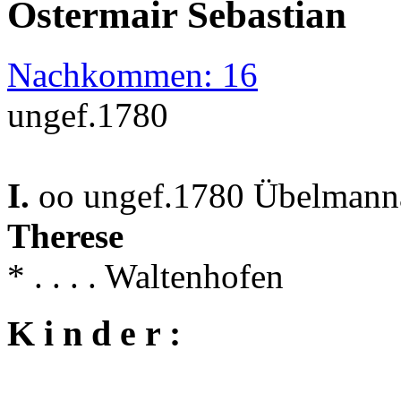
Ostermair Sebastian
Nachkommen: 16
ungef.1780
I.
oo ungef.1780 Übelmanna
Therese
* . . . . Waltenhofen
K i n d e r :