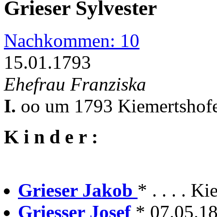
Grieser Sylvester
Nachkommen: 10
15.01.1793
Ehefrau Franziska
I.
oo um 1793 Kiemertshofe
K i n d e r :
Grieser Jakob
* . . . . 
Griesser Josef
* 07.05.18