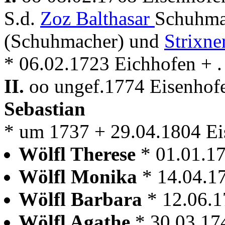
S.d.
Zoz Balthasar
Schuhma
(Schuhmacher) und
Strixne
* 06.02.1723 Eichhofen + . 
II.
oo ungef.1774 Eisenhofe
Sebastian
* um 1737 + 29.04.1804 Ei
Wölfl Therese
* 01.01.1
Wölfl Monika
* 14.04.1
Wölfl Barbara
* 12.06.
Wölfl Agathe
* 30.03.17