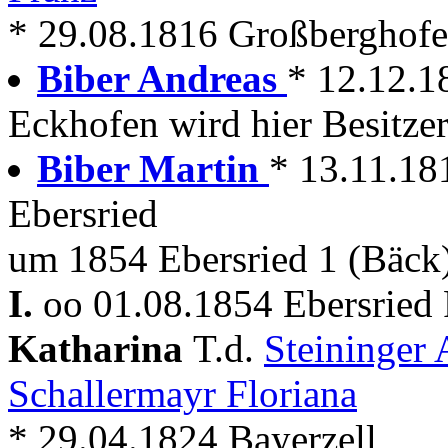
* 29.08.1816 Großberghofen 
Biber Andreas
* 12.12.1
Eckhofen wird hier Besitze
Biber Martin
* 13.11.18
Ebersried
um 1854 Ebersried 1 (Bäck
I.
oo 01.08.1854 Ebersried
Katharina
T.d.
Steininger
Schallermayr Floriana
* 29.04.1824 Bayerzell