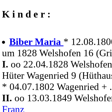
K i n d e r :
Biber Maria
* 12.08.18
um 1828 Welshofen 16 (Gri
I.
oo 22.04.1828 Welshofe
Hüter Wagenried 9 (Hüthau
* 04.07.1802 Wagenried + . 
II.
oo 13.03.1849 Welshof
Franz