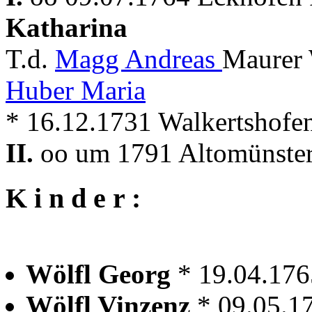
Katharina
T.d.
Magg Andreas
Maurer 
Huber Maria
* 16.12.1731 Walkertshofen 
II.
oo um 1791 Altomünste
K i n d e r :
Wölfl Georg
* 19.04.17
Wölfl Vinzenz
* 09.05.1