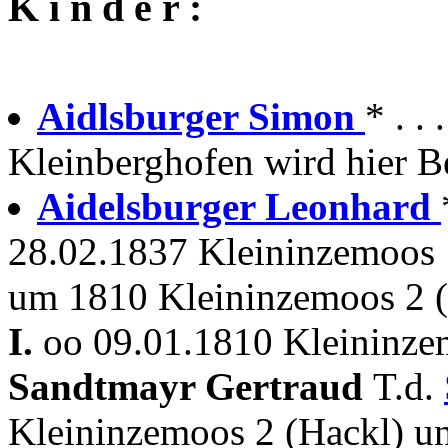
K i n d e r :
Aidlsburger Simon
* . . 
Kleinberghofen wird hier Be
Aidelsburger Leonhard
28.02.1837 Kleininzemoos
um 1810 Kleininzemoos 2 
I.
oo 09.01.1810 Kleininze
Sandtmayr Gertraud
T.d.
Kleininzemoos 2 (Hackl) u