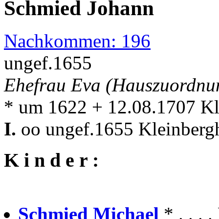
Schmied Johann
Nachkommen: 196
ungef.1655
Ehefrau Eva (Hauszuordnu
* um 1622 + 12.08.1707 Kl
I.
oo ungef.1655 Kleinberg
K i n d e r :
Schmied Michael
* . . .