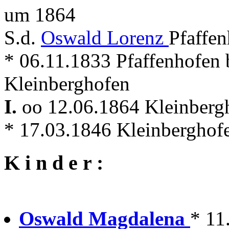
um 1864
S.d.
Oswald Lorenz
Pfaffe
* 06.11.1833 Pfaffenhofen
Kleinberghofen
I.
oo 12.06.1864 Kleinber
* 17.03.1846 Kleinberghof
K i n d e r :
Oswald Magdalena
* 11