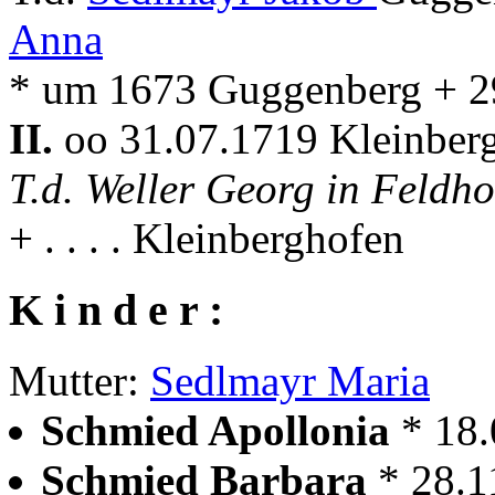
Anna
* um 1673 Guggenberg + 2
II.
oo 31.07.1719 Kleinber
T.d. Weller Georg in Feldho
+ . . . . Kleinberghofen
K i n d e r :
Mutter:
Sedlmayr Maria
Schmied Apollonia
* 18
Schmied Barbara
* 28.1