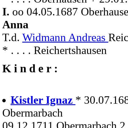
I.
oo 04.05.1687 Oberhausen
Anna
T.d.
Widmann Andreas
Reic
* . . . . Reichertshausen
K i n d e r :
Kistler Ignaz
* 30.07.16
Obermarbach
09.12.1711 Obermarbach 2