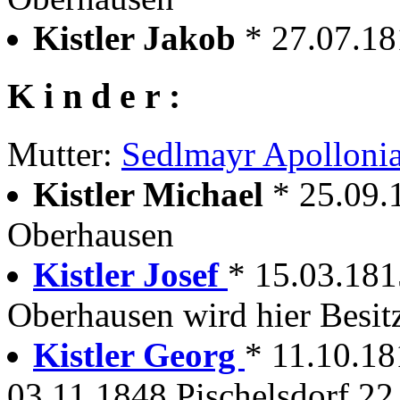
Kistler Jakob
* 27.07.1
K i n d e r :
Mutter:
Sedlmayr Apolloni
Kistler Michael
* 25.09.
Oberhausen
Kistler Josef
* 15.03.181
Oberhausen wird hier Besit
Kistler Georg
* 11.10.18
03.11.1848 Pischelsdorf 22