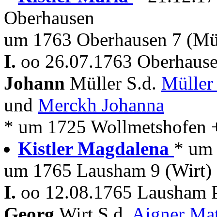
Oberhausen
um 1763 Oberhausen 7 (Mü
I.
oo 26.07.1763 Oberhause
Johann
Müller S.d.
Müller
und
Merckh Johanna
* um 1725 Wollmetshofen 
Kistler Magdalena
* um
um 1765 Lausham 9 (Wirt)
I.
oo 12.08.1765 Lausham P
Georg
Wirt S.d.
Aigner Ma