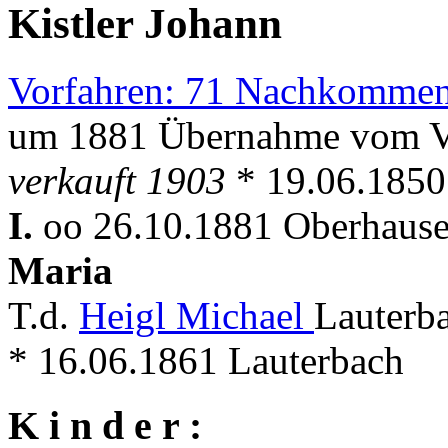
Kistler Johann
Vorfahren: 71 Nachkommen
um 1881 Übernahme vom V
verkauft 1903
* 19.06.185
I.
oo 26.10.1881 Oberhausen
Maria
T.d.
Heigl Michael
Lauterb
* 16.06.1861 Lauterbach
K i n d e r :