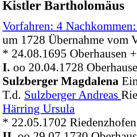
Kistler Bartholomäus
Vorfahren: 4 Nachkommen:
um 1728 Übernahme vom V
* 24.08.1695 Oberhausen +
I.
oo 20.04.1728 Oberhausen
Sulzberger Magdalena
Ein
T.d.
Sulzberger Andreas
Rie
Härring Ursula
* 22.05.1702 Riedenzhofen
II.
oo 29.07.1730 Oberhause