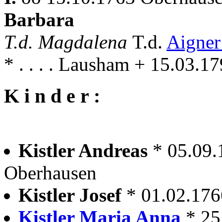
Barbara
T.d. Magdalena
T.d.
Aigner
* . . . . Lausham + 15.03.
K i n d e r :
Kistler Andreas
* 05.09.
Oberhausen
Kistler Josef
* 01.02.17
Kistler Maria Anna
* 25