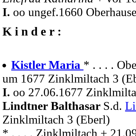
I.
oo ungef.1660 Oberhausen
K i n d e r :
Kistler Maria
* . . . . O
um 1677 Zinklmiltach 3 (Eb
I.
oo 27.06.1677 Zinklmilt
Lindtner Balthasar
S.d.
Li
Zinklmiltach 3 (Eberl)
* . . . . Zinklmiltach + 21.