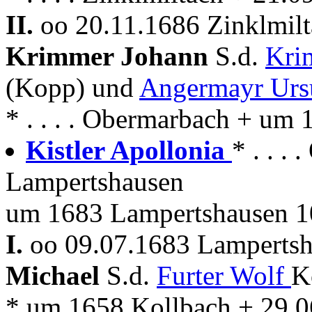
II.
oo 20.11.1686 Zinklmilt
Krimmer Johann
S.d.
Kri
(Kopp) und
Angermayr Urs
* . . . . Obermarbach + um 
Kistler Apollonia
* . . .
Lampertshausen
um 1683 Lampertshausen 10
I.
oo 09.07.1683 Lampertsh
Michael
S.d.
Furter Wolf
K
* um 1658 Kollbach + 29.