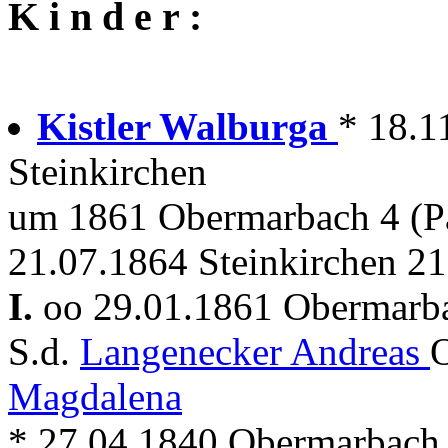
K i n d e r :
Kistler Walburga
* 18.1
Steinkirchen
um 1861 Obermarbach 4 (P
21.07.1864 Steinkirchen 21
I.
oo 29.01.1861 Obermar
S.d.
Langenecker Andreas
O
Magdalena
* 27.04.1840 Obermarbach 