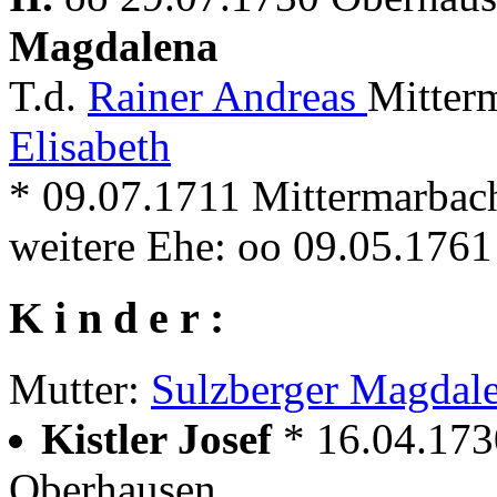
Magdalena
T.d.
Rainer Andreas
Mitter
Elisabeth
* 09.07.1711 Mittermarbac
weitere Ehe: oo 09.05.1761
K i n d e r :
Mutter:
Sulzberger Magdal
Kistler Josef
* 16.04.173
Oberhausen