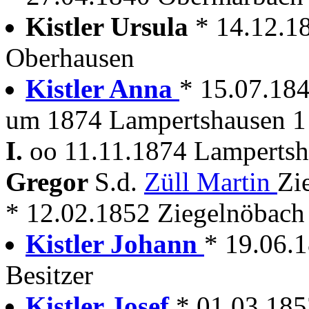
Kistler Ursula
* 14.12.1
Oberhausen
Kistler Anna
* 15.07.18
um 1874 Lampertshausen 1
I.
oo 11.11.1874 Lampertsh
Gregor
S.d.
Züll Martin
Zi
* 12.02.1852 Ziegelnöbach
Kistler Johann
* 19.06.
Besitzer
Kistler Josef
* 01.03.185