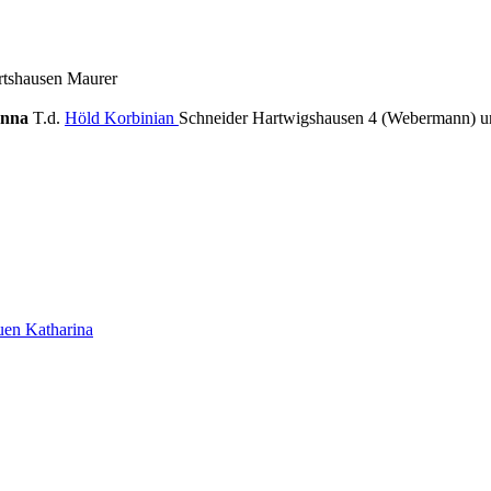
tshausen Maurer
Anna
T.d.
Höld Korbinian
Schneider Hartwigshausen 4 (Webermann) 
uen Katharina