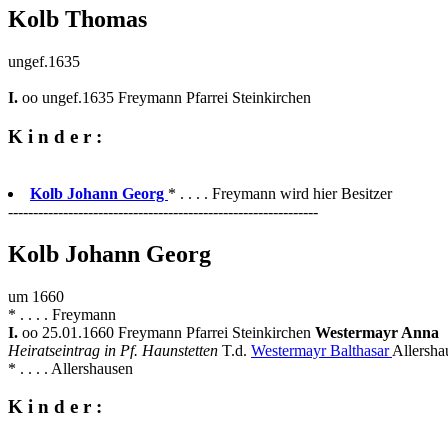
Kolb Thomas
ungef.1635
I.
oo ungef.1635 Freymann Pfarrei Steinkirchen
K i n d e r :
Kolb Johann Georg
* . . . . Freymann wird hier Besitzer
--------------------------------------------------------------
Kolb Johann Georg
um 1660
* . . . . Freymann
I.
oo 25.01.1660 Freymann Pfarrei Steinkirchen
Westermayr Anna
Heiratseintrag in Pf. Haunstetten
T.d.
Westermayr Balthasar
Allersha
* . . . . Allershausen
K i n d e r :