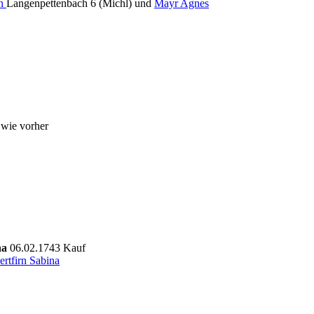
an
Langenpettenbach 6 (Michl) und
Mayr Agnes
a
wie vorher
na
06.02.1743 Kauf
rtfirn Sabina