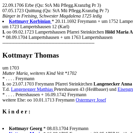
22.09.1706 Erbe (Qu: StA Mü Pflegg.Kranzbg Pr 3)
07.05.1723 Quittung (Qu: StA Mü Pflegg.Kranzbg Pr 7)
Bürger in Freising, Schwester Magdalena 1725 ledig
Kottmayr Korbinian
* 20.11.1692 Freymann + um 1752 Lamper
um 1723 Lampertshausen 12 (Karl)
I.
oo 09.02.1723 Lampertshausen Pfarrei Steinkirchen
Höld Maria 
* 08.09.1704 Lampertshausen + um 1763 Lampertshausen
--------------------------------------------------------------
Kottmayr Thomas
um 1703
Mutter Maria, weiteres Kind Veit *1702
* . . . . Freymann
I.
oo 23.07.1703 Freymann Pfarrei Steinkirchen
Langenecker Anna
T.d.
Langenegger Matthias
Petershausen 43 (Heißbauer) und
Eisengr
* . . . . Petershausen + 16.09.1742 Freymann
weitere Ehe: oo 10.01.1713 Freymann
Ostermayr Josef
K i n d e r :
Kottmayr Georg
* 08.03.1704 Freymann