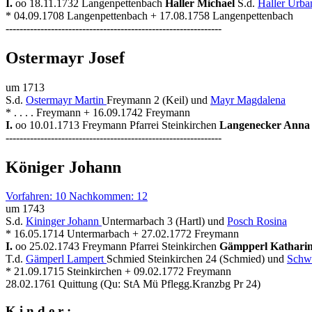
I.
oo 18.11.1732 Langenpettenbach
Haller Michael
S.d.
Haller Urb
* 04.09.1708 Langenpettenbach + 17.08.1758 Langenpettenbach
--------------------------------------------------------------
Ostermayr Josef
um 1713
S.d.
Ostermayr Martin
Freymann 2 (Keil) und
Mayr Magdalena
* . . . . Freymann + 16.09.1742 Freymann
I.
oo 10.01.1713 Freymann Pfarrei Steinkirchen
Langenecker Ann
--------------------------------------------------------------
Königer Johann
Vorfahren: 10 Nachkommen: 12
um 1743
S.d.
Kininger Johann
Untermarbach 3 (Hartl) und
Posch Rosina
* 16.05.1714 Untermarbach + 27.02.1772 Freymann
I.
oo 25.02.1743 Freymann Pfarrei Steinkirchen
Gämpperl Kathari
T.d.
Gämperl Lampert
Schmied Steinkirchen 24 (Schmied) und
Schwe
* 21.09.1715 Steinkirchen + 09.02.1772 Freymann
28.02.1761 Quittung (Qu: StA Mü Pflegg.Kranzbg Pr 24)
K i n d e r :