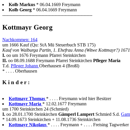
Kolb Markus
* 06.04.1669 Freymann
Kolb Georg
* 06.04.1669 Freymann
--------------------------------------------------------------
Kottmayr Georg
Nachkommen: 164
um 1666 Kauf (Qu: StA Mü Steuerbuch STB 175)
Kauf von Walburga Partin, 1. Ehefrau Anna (Witwe Kottmayr?) 1671
I.
oo um 1676 Freymann Pfarrei Steinkirchen
II.
oo 08.09.1688 Freymann Pfarrei Steinkirchen
Pfleger Maria
T.d.
Pfleger Johann
Oberhausen 4 (Broßl)
* . . . . Oberhausen
K i n d e r :
Kottmayr Thomas
* . . . . Freymann wird hier Besitzer
Kottmayr Maria
* 12.02.1677 Freymann
um 1700 Steinkirchen 24 (Schmied)
I.
oo 28.01.1700 Steinkirchen
Gämperl Lampert
Schmied S.d.
Gamp
* 14.09.1673 Steinkirchen + 11.08.1736 Steinkirchen
Kottmayr Nikolaus
* . . . . Freymann + . . . . Freising Tagwerker