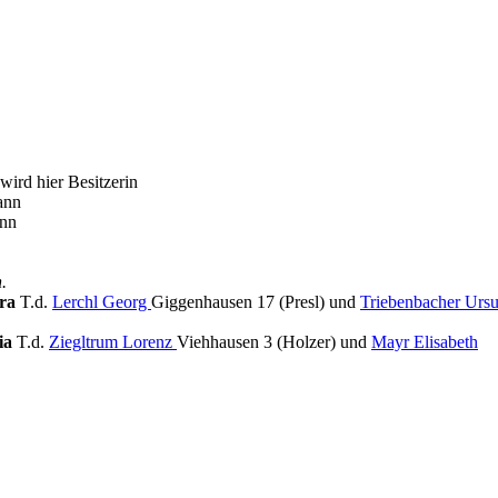
ird hier Besitzerin
ann
ann
.
ara
T.d.
Lerchl Georg
Giggenhausen 17 (Presl) und
Triebenbacher Ursu
ia
T.d.
Ziegltrum Lorenz
Viehhausen 3 (Holzer) und
Mayr Elisabeth