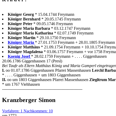
Königer Georg
* 15.04.1744 Freymann
Königer Bernhard
* 20.05.1745 Freymann
Königer Peter
* 09.05.1746 Freymann
Königer Maria Barbara
* 03.12.1747 Freymann
Königer Maria Katharina
* 02.07.1749 Freymann
Königer Martin
* 29.10.1750 Freymann
Königer Maria
* 27.01.1753 Freymann + 28.01.1805 Freymann w
Königer Matthäus
* 21.09.1754 Freymann + 10.10.1754 Freym
Königer Magdalena
* 03.06.1757 Freymann + vor 1758 Freym
Koenig Josef
* 28.02.1759 Freymann + . . . . Giggenhausen
20.06.1786 Giggenhausen 17 (Presl)
Bei Taufe als Eltern Matthäus König und Maria Gamperl eingetragen
I.
oo 01.07.1786 Giggenhausen Pfarrei Massenhausen
Lerchl Barb
* . . . . Giggenhausen + um 1803 Giggenhausen
II.
oo um 1803 Giggenhausen Pfarrei Massenhausen
Ziegltrum Mar
* um 1767 Viehhausen
--------------------------------------------------------------
Kranzberger Simon
Vorfahren: 1 Nachkommen: 10
um 1772