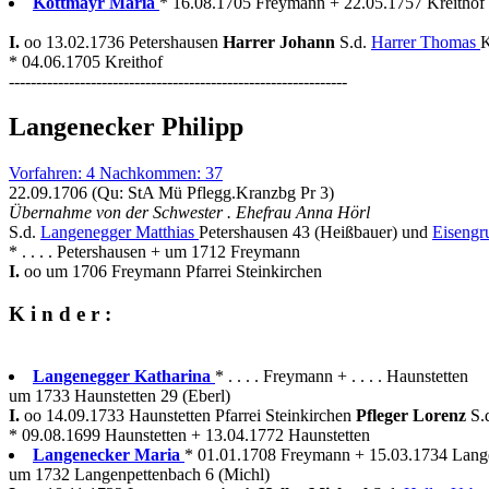
Kottmayr Maria
* 16.08.1705 Freymann + 22.05.1757 Kreithof
I.
oo 13.02.1736 Petershausen
Harrer Johann
S.d.
Harrer Thomas
K
* 04.06.1705 Kreithof
--------------------------------------------------------------
Langenecker Philipp
Vorfahren: 4 Nachkommen: 37
22.09.1706 (Qu: StA Mü Pflegg.Kranzbg Pr 3)
Übernahme von der Schwester . Ehefrau Anna Hörl
S.d.
Langenegger Matthias
Petershausen 43 (Heißbauer) und
Eisengr
* . . . . Petershausen + um 1712 Freymann
I.
oo um 1706 Freymann Pfarrei Steinkirchen
K i n d e r :
Langenegger Katharina
* . . . . Freymann + . . . . Haunstetten
um 1733 Haunstetten 29 (Eberl)
I.
oo 14.09.1733 Haunstetten Pfarrei Steinkirchen
Pfleger Lorenz
S.
* 09.08.1699 Haunstetten + 13.04.1772 Haunstetten
Langenecker Maria
* 01.01.1708 Freymann + 15.03.1734 Lang
um 1732 Langenpettenbach 6 (Michl)