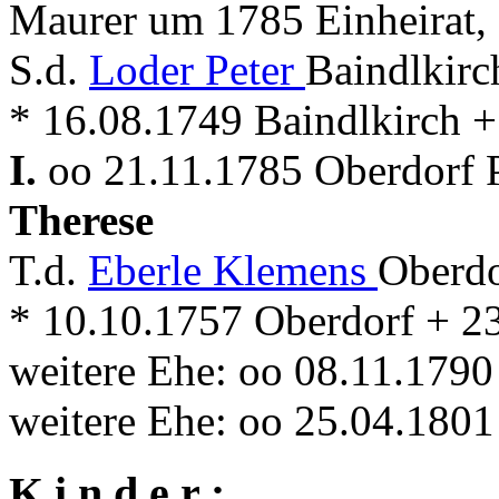
Maurer um 1785 Einheirat,
S.d.
Loder Peter
Baindlkirc
* 16.08.1749 Baindlkirch 
I.
oo 21.11.1785 Oberdorf P
Therese
T.d.
Eberle Klemens
Oberdo
* 10.10.1757 Oberdorf + 2
weitere Ehe: oo 08.11.179
weitere Ehe: oo 25.04.180
K i n d e r :