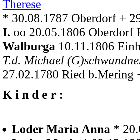
Therese
* 30.08.1787 Oberdorf + 2
I.
oo 20.05.1806 Oberdorf P
Walburga
10.11.1806 Einh
T.d. Michael (G)schwandn
27.02.1780 Ried b.Mering 
K i n d e r :
Loder Maria Anna
* 20