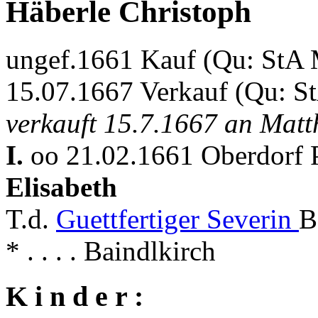
Häberle Christoph
ungef.1661 Kauf (Qu: StA
15.07.1667 Verkauf (Qu: 
verkauft 15.7.1667 an Mat
I.
oo 21.02.1661 Oberdorf P
Elisabeth
T.d.
Guettfertiger Severin
B
* . . . . Baindlkirch
K i n d e r :