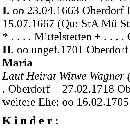
I.
oo 23.04.1663 Oberdorf P
15.07.1667 (Qu: StA Mü S
* . . . . Mittelstetten + . . . 
II.
oo ungef.1701 Oberdorf 
Maria
Laut Heirat Witwe Wagner (
. Oberdorf + 27.02.1718 Ob
weitere Ehe: oo 16.02.170
K i n d e r :