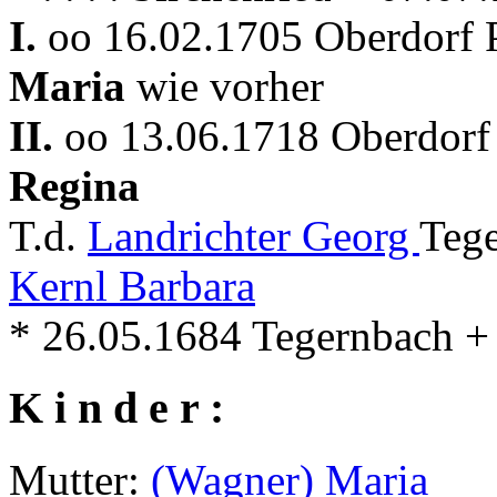
I.
oo 16.02.1705 Oberdorf P
Maria
wie vorher
II.
oo 13.06.1718 Oberdorf 
Regina
T.d.
Landrichter Georg
Tege
Kernl Barbara
* 26.05.1684 Tegernbach +
K i n d e r :
Mutter:
(Wagner) Maria