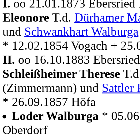
I.
oo 21.01.1873 Ebersried
Eleonore
T.d.
Dürhamer Ma
und
Schwankhart Walburga
* 12.02.1854 Vogach + 25.
II.
oo 16.10.1883 Ebersried
Schleißheimer Therese
T.d
(Zimmermann) und
Sattler
* 26.09.1857 Höfa
Loder Walburga
* 05.06
Oberdorf