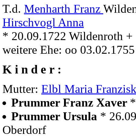
T.d.
Menharth Franz
Wilden
Hirschvogl Anna
* 20.09.1722 Wildenroth +
weitere Ehe: oo 03.02.175
K i n d e r :
Mutter:
Elbl Maria Franzis
Prummer Franz Xaver
*
Prummer Ursula
* 26.0
Oberdorf