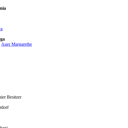
onia
ra
rga
d
Auer Margarethe
ier Besitzer
rdorf
her)