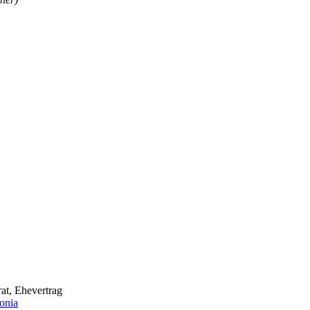
rat, Ehevertrag
onia