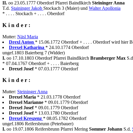
II.
oo 23.05.1777 Oberdorf Pfarrei Baindlkirch
Steininger Anna
T.d.
Staininger Jakob
Stockach 3 (Maier) und
Walter Apollonia
* . . . . Stockach + . . . . Oberdorf
K i n d e r :
Mutter:
Näsl Maria
Drexl Anton
* 15.06.1772 Oberdorf + . . . . Oberdorf wird hier B
Drexel Katharina
* 24.10.1774 Oberdorf
ungef.1803 Baierberg 7 (Widder)
I.
oo 17.10.1803 Oberdorf Pfarrei Baindlkirch
Bramberger Max
S.
* 07.04.1767 Oberdorf + . . . . Baierberg
Drexel Josef
* 07.03.1777 Oberdorf
K i n d e r :
Mutter:
Steininger Anna
Drexel Maria
* 21.03.1778 Oberdorf
Drexel Marianne
* 09.01.1779 Oberdorf
Drexel Josef
* 09.01.1779 Oberdorf
Drexel Josef
* 13.03.1780 Oberdorf
Drexel Kreszenz
* 08.05.1782 Oberdorf
ungef.1806 Reifersbrunn (Peterbauer)
I.
oo 19.07.1806 Reifersbrunn Pfarrei Mering
Sommer Johann
S.d.