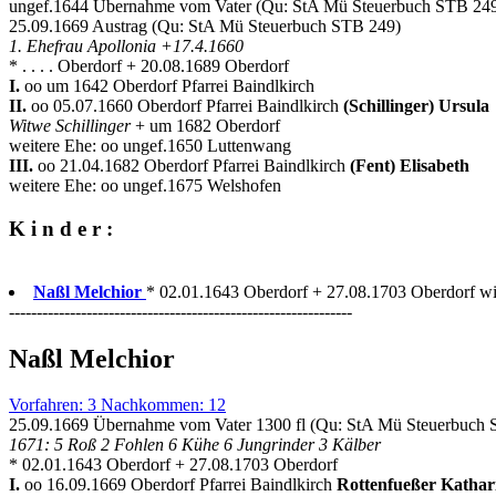
ungef.1644 Übernahme vom Vater (Qu: StA Mü Steuerbuch STB 24
25.09.1669 Austrag (Qu: StA Mü Steuerbuch STB 249)
1. Ehefrau Apollonia +17.4.1660
* . . . . Oberdorf + 20.08.1689 Oberdorf
I.
oo um 1642 Oberdorf Pfarrei Baindlkirch
II.
oo 05.07.1660 Oberdorf Pfarrei Baindlkirch
(Schillinger) Ursula
Witwe Schillinger
+ um 1682 Oberdorf
weitere Ehe: oo ungef.1650 Luttenwang
III.
oo 21.04.1682 Oberdorf Pfarrei Baindlkirch
(Fent) Elisabeth
weitere Ehe: oo ungef.1675 Welshofen
K i n d e r :
Naßl Melchior
* 02.01.1643 Oberdorf + 27.08.1703 Oberdorf wir
--------------------------------------------------------------
Naßl Melchior
Vorfahren: 3 Nachkommen: 12
25.09.1669 Übernahme vom Vater 1300 fl (Qu: StA Mü Steuerbuch
1671: 5 Roß 2 Fohlen 6 Kühe 6 Jungrinder 3 Kälber
* 02.01.1643 Oberdorf + 27.08.1703 Oberdorf
I.
oo 16.09.1669 Oberdorf Pfarrei Baindlkirch
Rottenfueßer Katha