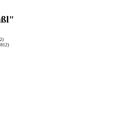
aßl"
2)
1812)