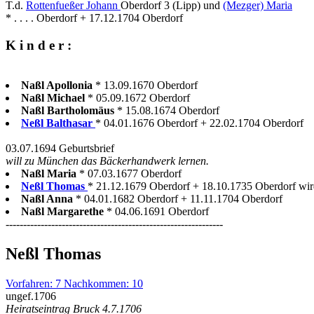
T.d.
Rottenfueßer Johann
Oberdorf 3 (Lipp) und
(Mezger) Maria
* . . . . Oberdorf + 17.12.1704 Oberdorf
K i n d e r :
Naßl Apollonia
* 13.09.1670 Oberdorf
Naßl Michael
* 05.09.1672 Oberdorf
Naßl Bartholomäus
* 15.08.1674 Oberdorf
Neßl Balthasar
* 04.01.1676 Oberdorf + 22.02.1704 Oberdorf
03.07.1694 Geburtsbrief
will zu München das Bäckerhandwerk lernen.
Naßl Maria
* 07.03.1677 Oberdorf
Neßl Thomas
* 21.12.1679 Oberdorf + 18.10.1735 Oberdorf wird
Naßl Anna
* 04.01.1682 Oberdorf + 11.11.1704 Oberdorf
Naßl Margarethe
* 04.06.1691 Oberdorf
--------------------------------------------------------------
Neßl Thomas
Vorfahren: 7 Nachkommen: 10
ungef.1706
Heiratseintrag Bruck 4.7.1706