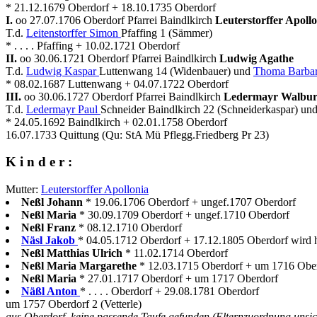
* 21.12.1679 Oberdorf + 18.10.1735 Oberdorf
I.
oo 27.07.1706 Oberdorf Pfarrei Baindlkirch
Leuterstorffer Apoll
T.d.
Leitenstorffer Simon
Pfaffing 1 (Sämmer)
* . . . . Pfaffing + 10.02.1721 Oberdorf
II.
oo 30.06.1721 Oberdorf Pfarrei Baindlkirch
Ludwig Agathe
T.d.
Ludwig Kaspar
Luttenwang 14 (Widenbauer) und
Thoma Barba
* 08.02.1687 Luttenwang + 04.07.1722 Oberdorf
III.
oo 30.06.1727 Oberdorf Pfarrei Baindlkirch
Ledermayr Walbu
T.d.
Ledermayr Paul
Schneider Baindlkirch 22 (Schneiderkaspar) un
* 24.05.1692 Baindlkirch + 02.01.1758 Oberdorf
16.07.1733 Quittung (Qu: StA Mü Pflegg.Friedberg Pr 23)
K i n d e r :
Mutter:
Leuterstorffer Apollonia
Neßl Johann
* 19.06.1706 Oberdorf + ungef.1707 Oberdorf
Neßl Maria
* 30.09.1709 Oberdorf + ungef.1710 Oberdorf
Neßl Franz
* 08.12.1710 Oberdorf
Näsl Jakob
* 04.05.1712 Oberdorf + 17.12.1805 Oberdorf wird h
Neßl Matthias Ulrich
* 11.02.1714 Oberdorf
Neßl Maria Margarethe
* 12.03.1715 Oberdorf + um 1716 Obe
Neßl Maria
* 27.01.1717 Oberdorf + um 1717 Oberdorf
Näßl Anton
* . . . . Oberdorf + 29.08.1781 Oberdorf
um 1757 Oberdorf 2 (Vetterle)
aus Oberdorf, keine passende Taufe gefunden (Elternzuordnung unsic