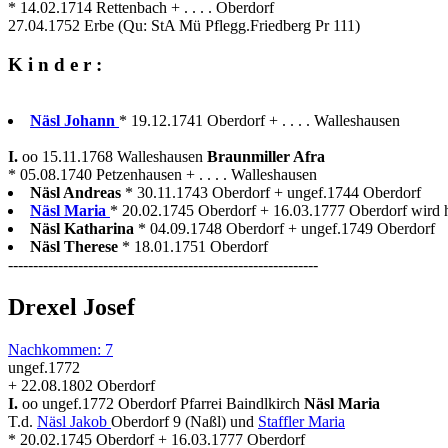
* 14.02.1714 Rettenbach + . . . . Oberdorf
27.04.1752 Erbe (Qu: StA Mü Pflegg.Friedberg Pr 111)
K i n d e r :
Näsl Johann
* 19.12.1741 Oberdorf + . . . . Walleshausen
I.
oo 15.11.1768 Walleshausen
Braunmiller Afra
* 05.08.1740 Petzenhausen + . . . . Walleshausen
Näsl Andreas
* 30.11.1743 Oberdorf + ungef.1744 Oberdorf
Näsl Maria
* 20.02.1745 Oberdorf + 16.03.1777 Oberdorf wird h
Näsl Katharina
* 04.09.1748 Oberdorf + ungef.1749 Oberdorf
Näsl Therese
* 18.01.1751 Oberdorf
--------------------------------------------------------------
Drexel Josef
Nachkommen: 7
ungef.1772
+ 22.08.1802 Oberdorf
I.
oo ungef.1772 Oberdorf Pfarrei Baindlkirch
Näsl Maria
T.d.
Näsl Jakob
Oberdorf 9 (Naßl) und
Staffler Maria
* 20.02.1745 Oberdorf + 16.03.1777 Oberdorf