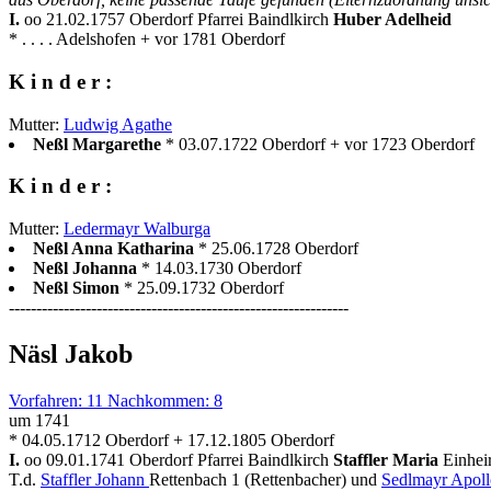
I.
oo 21.02.1757 Oberdorf Pfarrei Baindlkirch
Huber Adelheid
* . . . . Adelshofen + vor 1781 Oberdorf
K i n d e r :
Mutter:
Ludwig Agathe
Neßl Margarethe
* 03.07.1722 Oberdorf + vor 1723 Oberdorf
K i n d e r :
Mutter:
Ledermayr Walburga
Neßl Anna Katharina
* 25.06.1728 Oberdorf
Neßl Johanna
* 14.03.1730 Oberdorf
Neßl Simon
* 25.09.1732 Oberdorf
--------------------------------------------------------------
Näsl Jakob
Vorfahren: 11 Nachkommen: 8
um 1741
* 04.05.1712 Oberdorf + 17.12.1805 Oberdorf
I.
oo 09.01.1741 Oberdorf Pfarrei Baindlkirch
Staffler Maria
Einhei
T.d.
Staffler Johann
Rettenbach 1 (Rettenbacher) und
Sedlmayr Apoll