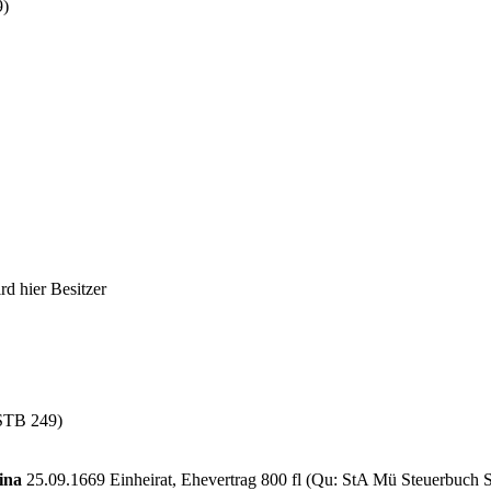
9)
d hier Besitzer
 STB 249)
rina
25.09.1669 Einheirat, Ehevertrag 800 fl (Qu: StA Mü Steuerbuch