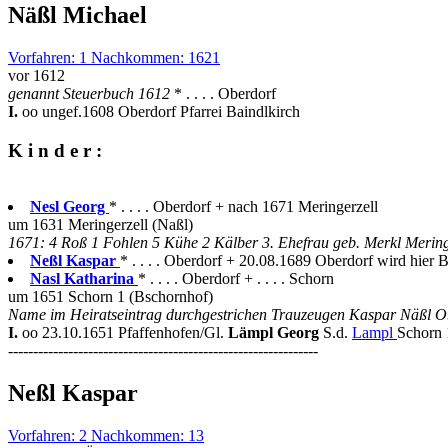
Näßl Michael
Vorfahren: 1 Nachkommen: 1621
vor 1612
genannt Steuerbuch 1612
* . . . . Oberdorf
I.
oo ungef.1608 Oberdorf Pfarrei Baindlkirch
K i n d e r :
Nesl Georg
* . . . . Oberdorf + nach 1671 Meringerzell
um 1631 Meringerzell (Naßl)
1671: 4 Roß 1 Fohlen 5 Kühe 2 Kälber 3. Ehefrau geb. Merkl Mering
Neßl Kaspar
* . . . . Oberdorf + 20.08.1689 Oberdorf wird hier B
Nasl Katharina
* . . . . Oberdorf + . . . . Schorn
um 1651 Schorn 1 (Bschornhof)
Name im Heiratseintrag durchgestrichen Trauzeugen Kaspar Näßl O
I.
oo 23.10.1651 Pfaffenhofen/Gl.
Lämpl Georg
S.d.
Lampl
Schorn 
--------------------------------------------------------------
Neßl Kaspar
Vorfahren: 2 Nachkommen: 13