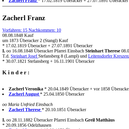
Zacherl Franz
* 17.02.1819 Überacker + 27.07.1891 Überacker w
--------------------------------------------------------------
Zacherl Franz
Vorfahren: 15 Nachkommen: 10
08.08.1848 Kauf
um 1873 Überacker 2 (Stangl) Kauf
* 17.02.1819 Überacker + 27.07.1891 Überacker
I.
oo 16.08.1848 Überacker Pfarrei Einsbach
Steinhart Therese
08.
T.d.
Steinhart Josef
Stefansberg 8 (Lampl) und
Leitensdorfer Kreszen
* 30.07.1821 Stefansberg + 16.11.1901 Überacker
K i n d e r :
Zacherl Veronika
* 20.04.1849 Überacker + vor 1858 Überacke
Zacherl August
* 25.04.1850 Überacker
oo Maria Unfried Einsbach
Zacherl Therese
* 20.10.1851 Überacker
I.
oo 28.11.1882 Überacker Pfarrei Einsbach
Greil Matthäus
* 20.09.1856 Odelzhausen