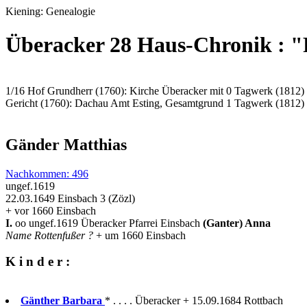
Kiening: Genealogie
Überacker 28 Haus-Chronik : "
1/16 Hof Grundherr (1760): Kirche Überacker mit 0 Tagwerk (1812)
Gericht (1760): Dachau Amt Esting, Gesamtgrund 1 Tagwerk (1812)
Gänder Matthias
Nachkommen: 496
ungef.1619
22.03.1649 Einsbach 3 (Zözl)
+ vor 1660 Einsbach
I.
oo ungef.1619 Überacker Pfarrei Einsbach
(Ganter) Anna
Name Rottenfußer ?
+ um 1660 Einsbach
K i n d e r :
Gänther Barbara
* . . . . Überacker + 15.09.1684 Rottbach