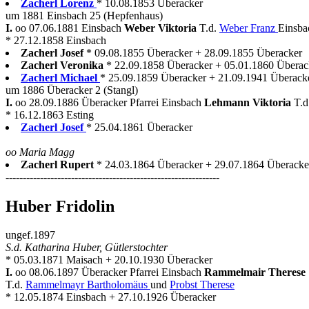
Zacherl Lorenz
* 10.08.1853 Überacker
um 1881 Einsbach 25 (Hepfenhaus)
I.
oo 07.06.1881 Einsbach
Weber Viktoria
T.d.
Weber Franz
Einsba
* 27.12.1858 Einsbach
Zacherl Josef
* 09.08.1855 Überacker + 28.09.1855 Überacker
Zacherl Veronika
* 22.09.1858 Überacker + 05.01.1860 Überac
Zacherl Michael
* 25.09.1859 Überacker + 21.09.1941 Überacke
um 1886 Überacker 2 (Stangl)
I.
oo 28.09.1886 Überacker Pfarrei Einsbach
Lehmann Viktoria
T.d
* 16.12.1863 Esting
Zacherl Josef
* 25.04.1861 Überacker
oo Maria Magg
Zacherl Rupert
* 24.03.1864 Überacker + 29.07.1864 Überacke
--------------------------------------------------------------
Huber Fridolin
ungef.1897
S.d. Katharina Huber, Gütlerstochter
* 05.03.1871 Maisach + 20.10.1930 Überacker
I.
oo 08.06.1897 Überacker Pfarrei Einsbach
Rammelmair Therese
T.d.
Rammelmayr Bartholomäus
und
Probst Therese
* 12.05.1874 Einsbach + 27.10.1926 Überacker