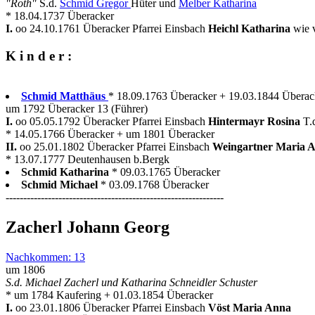
"Roth"
S.d.
Schmid Gregor
Hüter und
Melber Katharina
* 18.04.1737 Überacker
I.
oo 24.10.1761 Überacker Pfarrei Einsbach
Heichl Katharina
wie 
K i n d e r :
Schmid Matthäus
* 18.09.1763 Überacker + 19.03.1844 Überac
um 1792 Überacker 13 (Führer)
I.
oo 05.05.1792 Überacker Pfarrei Einsbach
Hintermayr Rosina
T.
* 14.05.1766 Überacker + um 1801 Überacker
II.
oo 25.01.1802 Überacker Pfarrei Einsbach
Weingartner Maria 
* 13.07.1777 Deutenhausen b.Bergk
Schmid Katharina
* 09.03.1765 Überacker
Schmid Michael
* 03.09.1768 Überacker
--------------------------------------------------------------
Zacherl Johann Georg
Nachkommen: 13
um 1806
S.d. Michael Zacherl und Katharina Schneidler Schuster
* um 1784 Kaufering + 01.03.1854 Überacker
I.
oo 23.01.1806 Überacker Pfarrei Einsbach
Vöst Maria Anna