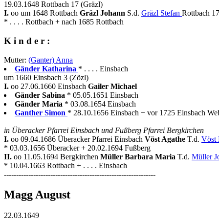
19.03.1648 Rottbach 17 (Gräzl)
I.
oo um 1648 Rottbach
Gräzl Johann
S.d.
Gräzl Stefan
Rottbach 17
* . . . . Rottbach + nach 1685 Rottbach
K i n d e r :
Mutter:
(Ganter) Anna
Gänder Katharina
* . . . . Einsbach
um 1660 Einsbach 3 (Zözl)
I.
oo 27.06.1660 Einsbach
Gailer Michael
Gänder Sabina
* 05.05.1651 Einsbach
Gänder Maria
* 03.08.1654 Einsbach
Ganther Simon
* 28.10.1656 Einsbach + vor 1725 Einsbach We
in Überacker Pfarrei Einsbach und Fußberg Pfarrei Bergkirchen
I.
oo 09.04.1686 Überacker Pfarrei Einsbach
Vöst Agathe
T.d.
Vöst
* 03.03.1656 Überacker + 20.02.1694 Fußberg
II.
oo 11.05.1694 Bergkirchen
Müller Barbara Maria
T.d.
Müller 
* 10.04.1663 Rottbach + . . . . Einsbach
--------------------------------------------------------------
Magg August
22.03.1649