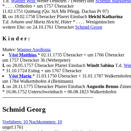
T.d.
Wagner Wolf
Weber Orthofen 7 (Weber) und
Schmidt Margareth
* . . . . Orthofen + um 1757 Überacker
11.02.1751 Quittung (Qu: StA Mü Pflegg. Dachau Pr 97)
II.
oo 18.02.1758 Überacker Pfarrei Einsbach
Heichl Katharina
T.d. Johann und Maria Heichl, Hüter
* . . . . Wenigmünchen
weitere Ehe: oo 24.10.1761 Überacker
Schmid Georg
K i n d e r :
Mutter:
Wagner Apollonia
Vöst Matthias
* 02.11.1735 Überacker + um 1766 Überacker
um 1757 Überacker 36 (Weberpeter)
I.
oo 28.05.1757 Überacker Pfarrei Einsbach
Windt Sabina
T.d.
Win
* 31.10.1724 Esting + um 1767 Überacker
Vöst Maria
* 11.03.1750 Überacker + 31.01.1787 Walkertshofen
um 1784 Walkertshofen 4 (Benimann)
I.
oo 28.11.1775 Überacker Pfarrei Einsbach
Augustin Benno
Zimme
* 16.06.1752 Unterschweinbach + 06.08.1823 Walkertshofen
--------------------------------------------------------------
Schmid Georg
Vorfahren: 10 Nachkommen: 10
ungef.1761