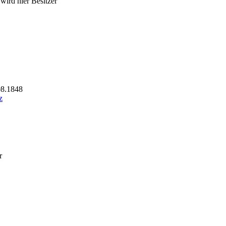
ird hier Besitzer
08.1848
z
r