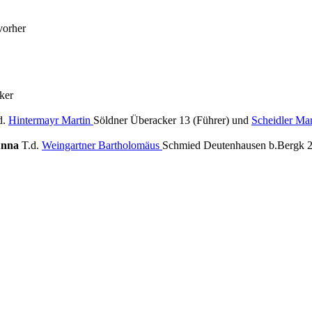
vorher
ker
d.
Hintermayr Martin
Söldner Überacker 13 (Führer) und
Scheidler Mar
Anna
T.d.
Weingartner Bartholomäus
Schmied Deutenhausen b.Bergk 