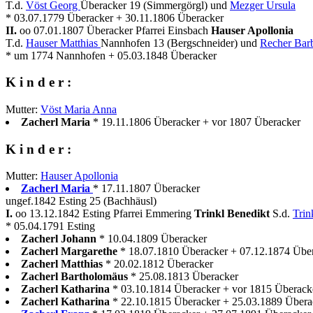
T.d.
Vöst Georg
Überacker 19 (Simmergörgl) und
Mezger Ursula
* 03.07.1779 Überacker + 30.11.1806 Überacker
II.
oo 07.01.1807 Überacker Pfarrei Einsbach
Hauser Apollonia
T.d.
Hauser Matthias
Nannhofen 13 (Bergschneider) und
Recher Bar
* um 1774 Nannhofen + 05.03.1848 Überacker
K i n d e r :
Mutter:
Vöst Maria Anna
Zacherl Maria
* 19.11.1806 Überacker + vor 1807 Überacker
K i n d e r :
Mutter:
Hauser Apollonia
Zacherl Maria
* 17.11.1807 Überacker
ungef.1842 Esting 25 (Bachhäusl)
I.
oo 13.12.1842 Esting Pfarrei Emmering
Trinkl Benedikt
S.d.
Trin
* 05.04.1791 Esting
Zacherl Johann
* 10.04.1809 Überacker
Zacherl Margarethe
* 18.07.1810 Überacker + 07.12.1874 Übe
Zacherl Matthias
* 20.02.1812 Überacker
Zacherl Bartholomäus
* 25.08.1813 Überacker
Zacherl Katharina
* 03.10.1814 Überacker + vor 1815 Überack
Zacherl Katharina
* 22.10.1815 Überacker + 25.03.1889 Übera