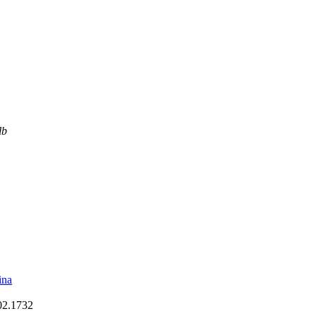
lb
ina
02.1732