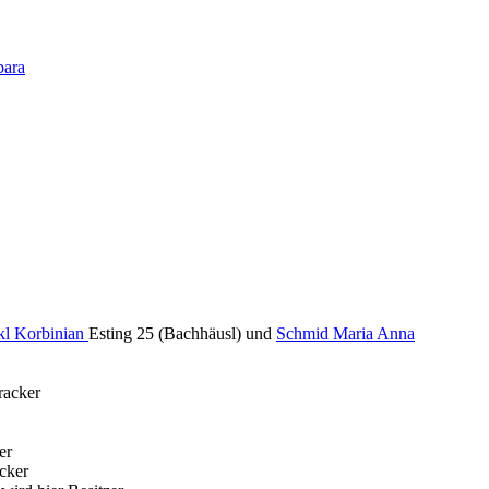
bara
kl Korbinian
Esting 25 (Bachhäusl) und
Schmid Maria Anna
racker
er
cker