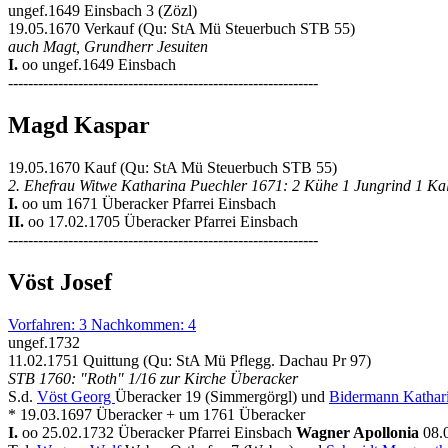
ungef.1649 Einsbach 3 (Zözl)
19.05.1670 Verkauf (Qu: StA Mü Steuerbuch STB 55)
auch Magt, Grundherr Jesuiten
I.
oo ungef.1649 Einsbach
--------------------------------------------------------------
Magd Kaspar
19.05.1670 Kauf (Qu: StA Mü Steuerbuch STB 55)
2. Ehefrau Witwe Katharina Puechler 1671: 2 Kühe 1 Jungrind 1 Ka
I.
oo um 1671 Überacker Pfarrei Einsbach
II.
oo 17.02.1705 Überacker Pfarrei Einsbach
--------------------------------------------------------------
Vöst Josef
Vorfahren: 3 Nachkommen: 4
ungef.1732
11.02.1751 Quittung (Qu: StA Mü Pflegg. Dachau Pr 97)
STB 1760: "Roth" 1/16 zur Kirche Überacker
S.d.
Vöst Georg
Überacker 19 (Simmergörgl) und
Bidermann Kathar
* 19.03.1697 Überacker + um 1761 Überacker
I.
oo 25.02.1732 Überacker Pfarrei Einsbach
Wagner Apollonia
08.