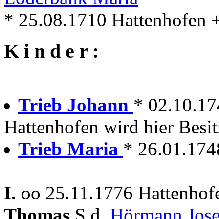
* 25.08.1710 Hattenhofen 
K i n d e r :
Trieb Johann
* 02.10.17
Hattenhofen wird hier Besit
Trieb Maria
* 26.01.174
I.
oo 25.11.1776 Hattenhof
Thomas
S.d.
Hörmann Jos