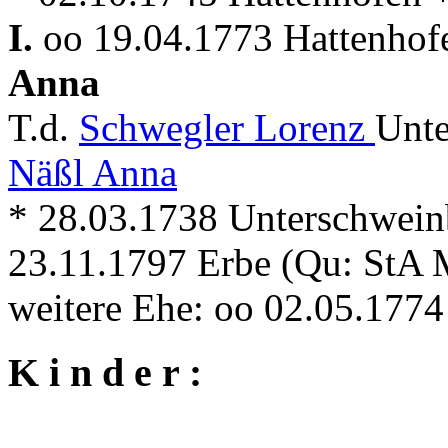
I.
oo 19.04.1773 Hattenhof
Anna
T.d.
Schwegler Lorenz
Unte
Näßl Anna
* 28.03.1738 Unterschwein
23.11.1797 Erbe (Qu: StA 
weitere Ehe: oo 02.05.177
K i n d e r :