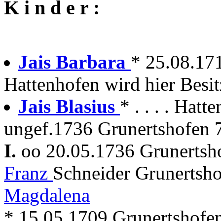
K i n d e r :
Jais Barbara
* 25.08.17
Hattenhofen wird hier Besit
Jais Blasius
* . . . . Hatt
ungef.1736 Grunertshofen 7
I.
oo 20.05.1736 Grunerts
Franz
Schneider Grunertsho
Magdalena
* 15.05.1709 Grunertshofe