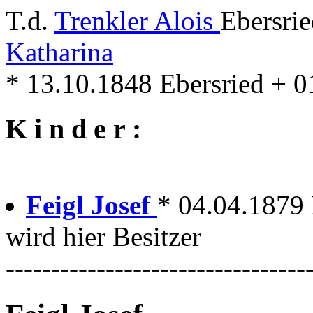
T.d.
Trenkler Alois
Ebersri
Katharina
* 13.10.1848 Ebersried + 
K i n d e r :
Feigl Josef
* 04.04.1879 H
wird hier Besitzer
---------------------------------