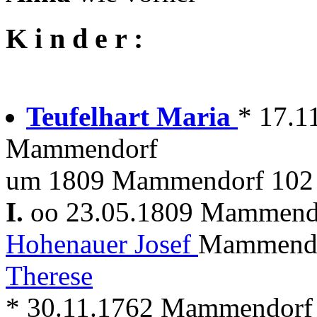
K i n d e r :
Teufelhart Maria
* 17.1
Mammendorf
um 1809 Mammendorf 102 
I.
oo 23.05.1809 Mammen
Hohenauer Josef
Mammendo
Therese
* 30.11.1762 Mammendorf