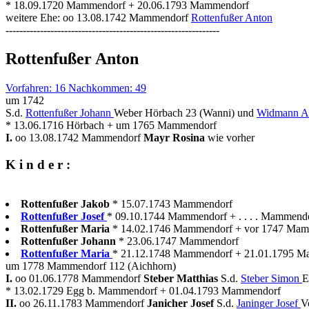
* 18.09.1720 Mammendorf + 20.06.1793 Mammendorf
weitere Ehe: oo 13.08.1742 Mammendorf
Rottenfußer Anton
--------------------------------------------------------------
Rottenfußer Anton
Vorfahren: 16 Nachkommen: 49
um 1742
S.d.
Rottenfußer Johann
Weber Hörbach 23 (Wanni) und
Widmann Ap
* 13.06.1716 Hörbach + um 1765 Mammendorf
I.
oo 13.08.1742 Mammendorf
Mayr Rosina
wie vorher
K i n d e r :
Rottenfußer Jakob
* 15.07.1743 Mammendorf
Rottenfußer Josef
* 09.10.1744 Mammendorf + . . . . Mammendor
Rottenfußer Maria
* 14.02.1746 Mammendorf + vor 1747 Ma
Rottenfußer Johann
* 23.06.1747 Mammendorf
Rottenfußer Maria
* 21.12.1748 Mammendorf + 21.01.1795 
um 1778 Mammendorf 112 (Aichhorn)
I.
oo 01.06.1778 Mammendorf
Steber Matthias
S.d.
Steber Simon
E
* 13.02.1729 Egg b. Mammendorf + 01.04.1793 Mammendorf
II.
oo 26.11.1783 Mammendorf
Janicher Josef
S.d.
Janinger Josef
V