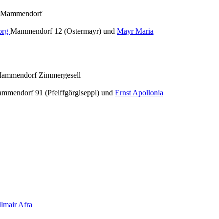
8 Mammendorf
org
Mammendorf 12 (Ostermayr) und
Mayr Maria
Mammendorf Zimmergesell
mmendorf 91 (Pfeiffgörglseppl) und
Ernst Apollonia
llmair Afra