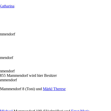
atharina
mmendorf
mmendorf
mmendorf
855 Mammendorf wird hier Besitzer
Mammendorf
Mammendorf 8 (Toni) und
Märkl Therese