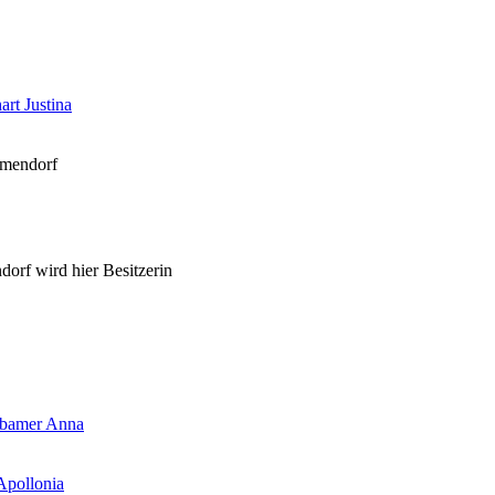
art Justina
mmendorf
rf wird hier Besitzerin
lbamer Anna
Apollonia