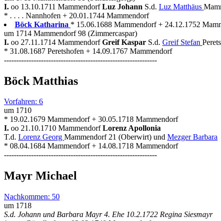
I.
oo 13.10.1711 Mammendorf
Luz Johann
S.d.
Luz Matthäus
Mamm
* . . . . Nannhofen + 20.01.1744 Mammendorf
Böck Katharina
* 15.06.1688 Mammendorf + 24.12.1752 Mam
um 1714 Mammendorf 98 (Zimmercaspar)
I.
oo 27.11.1714 Mammendorf
Greif Kaspar
S.d.
Greif Stefan
Peret
* 31.08.1687 Peretshofen + 14.09.1767 Mammendorf
--------------------------------------------------------------
Böck Matthias
Vorfahren: 6
um 1710
* 19.02.1679 Mammendorf + 30.05.1718 Mammendorf
I.
oo 21.10.1710 Mammendorf
Lorenz Apollonia
T.d.
Lorenz Georg
Mammendorf 21 (Oberwirt) und
Mezger Barbara
* 08.04.1684 Mammendorf + 14.08.1718 Mammendorf
--------------------------------------------------------------
Mayr Michael
Nachkommen: 50
um 1718
S.d. Johann und Barbara Mayr 4. Ehe 10.2.1722 Regina Siesmayr