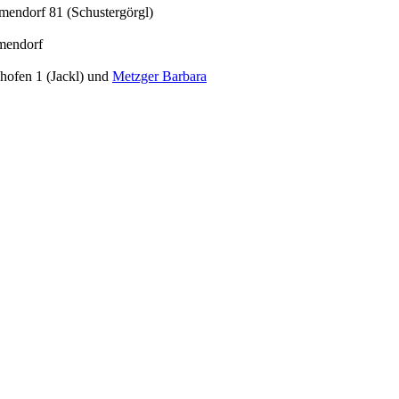
endorf 81 (Schustergörgl)
mendorf
shofen 1 (Jackl) und
Metzger Barbara