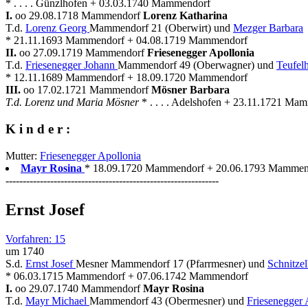
* . . . . Günzlhofen + 03.03.1740 Mammendorf
I.
oo 29.08.1718 Mammendorf
Lorenz Katharina
T.d.
Lorenz Georg
Mammendorf 21 (Oberwirt) und
Mezger Barbara
* 21.11.1693 Mammendorf + 04.08.1719 Mammendorf
II.
oo 27.09.1719 Mammendorf
Friesenegger Apollonia
T.d.
Friesenegger Johann
Mammendorf 49 (Oberwagner) und
Teufelh
* 12.11.1689 Mammendorf + 18.09.1720 Mammendorf
III.
oo 17.02.1721 Mammendorf
Mösner Barbara
T.d. Lorenz und Maria Mösner
* . . . . Adelshofen + 23.11.1721 Ma
K i n d e r :
Mutter:
Friesenegger Apollonia
Mayr Rosina
* 18.09.1720 Mammendorf + 20.06.1793 Mammendo
--------------------------------------------------------------
Ernst Josef
Vorfahren: 15
um 1740
S.d.
Ernst Josef
Mesner Mammendorf 17 (Pfarrmesner) und
Schnitze
* 06.03.1715 Mammendorf + 07.06.1742 Mammendorf
I.
oo 29.07.1740 Mammendorf
Mayr Rosina
T.d.
Mayr Michael
Mammendorf 43 (Obermesner) und
Friesenegger 