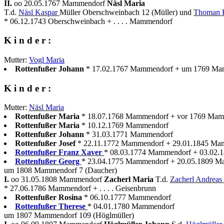
II.
oo 20.05.1767 Mammendorf
Näsl Maria
T.d.
Näsl Kaspar
Müller Oberschweinbach 12 (Müller) und
Thoman K
* 06.12.1743 Oberschweinbach + . . . . Mammendorf
K i n d e r :
Mutter:
Vogl Maria
Rottenfußer Johann
* 17.02.1767 Mammendorf + um 1769 Ma
K i n d e r :
Mutter:
Näsl Maria
Rottenfußer Maria
* 18.07.1768 Mammendorf + vor 1769 Ma
Rottenfußer Maria
* 10.12.1769 Mammendorf
Rottenfußer Johann
* 31.03.1771 Mammendorf
Rottenfußer Josef
* 22.11.1772 Mammendorf + 29.01.1845 Ma
Rottenfußer Franz Xaver
* 08.03.1774 Mammendorf + 03.02.1
Rottenfußer Georg
* 23.04.1775 Mammendorf + 20.05.1809 
um 1808 Mammendorf 7 (Daucher)
I.
oo 31.05.1808 Mammendorf
Zacherl Maria
T.d.
Zacherl Andreas
* 27.06.1786 Mammendorf + . . . . Geisenbrunn
Rottenfußer Rosina
* 06.10.1777 Mammendorf
Rottenfußer Therese
* 04.01.1780 Mammendorf
um 1807 Mammendorf 109 (Höglmüller)