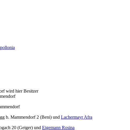
ollonia
f wird hier Besitzer
mmendorf
Mammendorf
gg b. Mammendorf 2 (Beni) und
Lachermayr Afra
ogach 20 (Geiger) und
Eigemann Rosina