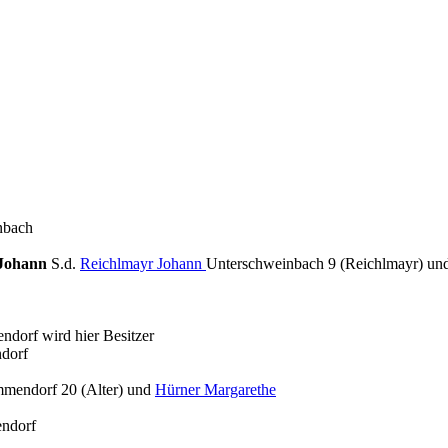
nbach
 Johann
S.d.
Reichlmayr Johann
Unterschweinbach 9 (Reichlmayr) un
orf wird hier Besitzer
dorf
mendorf 20 (Alter) und
Hürner Margarethe
ndorf