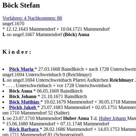
Böck Stefan
Vorfahren: 4 Nachkommen: 88
ungef.1670
* 12.12.1643 Mammendorf + 10.04.1721 Mammendorf
I.
oo ungef.1667 Mammendorf
(Böck) Anna
K i n d e r :
Pöck Maria
* 27.03.1668 Baindlkirch + nach 1728 Unterschwei
ungef.1694 Unterschweinbach 9 (Reichlmayr)
I.
oo ungef.1694 Unterschweinbach Pfarrei Aufkirchen
Reichlmayr
* . . . . Unterschweinbach + vor 1728 Unterschweinbach
Böck Anna
* 06.05.1669 Baindlkirch
Böck Johann
* 21.10.1671 Baindlkirch
Böck Matthias
* 19.02.1679 Mammendorf + 30.05.1718 Mammend
Pöckh Jakob
* 25.07.1683 Mammendorf + 02.05.1751 Mammen
um 1710 Mammendorf 52 (Saliter)
I.
oo 23.07.1710 Mammendorf
Huber Anna
T.d.
Huber Johann
Mam
* 15.06.1680 Mammendorf + 07.11.1748 Mammendorf
Böck Barbara
* 28.02.1686 Mammendorf + 14.03.1753 Mamme
um 1711 Mammendorf 81 (Schustergörgl)