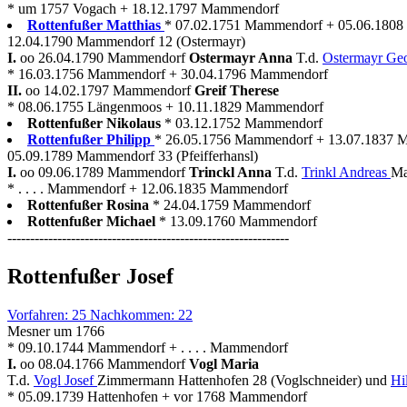
* um 1757 Vogach + 18.12.1797 Mammendorf
Rottenfußer Matthias
* 07.02.1751 Mammendorf + 05.06.180
12.04.1790 Mammendorf 12 (Ostermayr)
I.
oo 26.04.1790 Mammendorf
Ostermayr Anna
T.d.
Ostermayr Ge
* 16.03.1756 Mammendorf + 30.04.1796 Mammendorf
II.
oo 14.02.1797 Mammendorf
Greif Therese
* 08.06.1755 Längenmoos + 10.11.1829 Mammendorf
Rottenfußer Nikolaus
* 03.12.1752 Mammendorf
Rottenfußer Philipp
* 26.05.1756 Mammendorf + 13.07.1837 
05.09.1789 Mammendorf 33 (Pfeifferhansl)
I.
oo 09.06.1789 Mammendorf
Trinckl Anna
T.d.
Trinkl Andreas
Ma
* . . . . Mammendorf + 12.06.1835 Mammendorf
Rottenfußer Rosina
* 24.04.1759 Mammendorf
Rottenfußer Michael
* 13.09.1760 Mammendorf
--------------------------------------------------------------
Rottenfußer Josef
Vorfahren: 25 Nachkommen: 22
Mesner um 1766
* 09.10.1744 Mammendorf + . . . . Mammendorf
I.
oo 08.04.1766 Mammendorf
Vogl Maria
T.d.
Vogl Josef
Zimmermann Hattenhofen 28 (Voglschneider) und
Hi
* 05.09.1739 Hattenhofen + vor 1768 Mammendorf