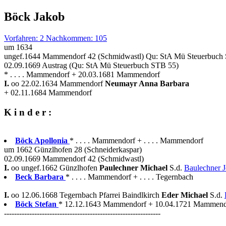
Böck Jakob
Vorfahren: 2 Nachkommen: 105
um 1634
ungef.1644 Mammendorf 42 (Schmidwastl) Qu: StA Mü Steuerbuch
02.09.1669 Austrag (Qu: StA Mü Steuerbuch STB 55)
* . . . . Mammendorf + 20.03.1681 Mammendorf
I.
oo 22.02.1634 Mammendorf
Neumayr Anna Barbara
+ 02.11.1684 Mammendorf
K i n d e r :
Böck Apollonia
* . . . . Mammendorf + . . . . Mammendorf
um 1662 Günzlhofen 28 (Schneiderkaspar)
02.09.1669 Mammendorf 42 (Schmidwastl)
I.
oo ungef.1662 Günzlhofen
Paulechner Michael
S.d.
Baulechner 
Beck Barbara
* . . . . Mammendorf + . . . . Tegernbach
I.
oo 12.06.1668 Tegernbach Pfarrei Baindlkirch
Eder Michael
S.d.
Böck Stefan
* 12.12.1643 Mammendorf + 10.04.1721 Mammendor
--------------------------------------------------------------