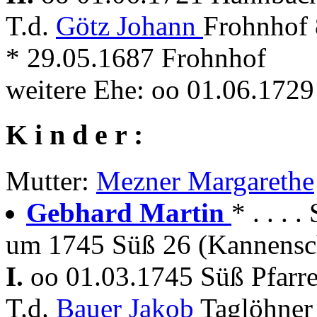
T.d.
Götz Johann
Frohnhof 
* 29.05.1687 Frohnhof
weitere Ehe: oo 01.06.172
K i n d e r :
Mutter:
Mezner Margarethe
Gebhard Martin
* . . .
um 1745 Süß 26 (Kannensc
I.
oo 01.03.1745 Süß Pfarr
T.d.
Bauer Jakob
Taglöhner