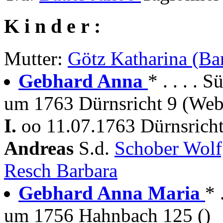
K i n d e r :
Mutter:
Götz Katharina (Ba
Gebhard Anna
* . . . . S
um 1763 Dürnsricht 9 (Web
I.
oo 11.07.1763 Dürnsrich
Andreas
S.d.
Schober Wol
Resch Barbara
Gebhard Anna Maria
* 
um 1756 Hahnbach 125 ()