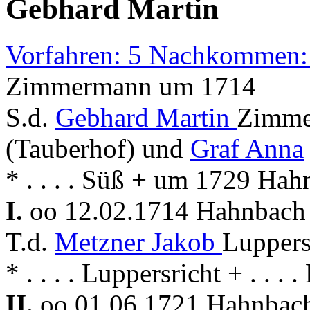
Gebhard Martin
Vorfahren: 5 Nachkommen:
Zimmermann um 1714
S.d.
Gebhard Martin
Zimme
(Tauberhof) und
Graf Anna
* . . . . Süß + um 1729 Ha
I.
oo 12.02.1714 Hahnbac
T.d.
Metzner Jakob
Luppers
* . . . . Luppersricht + . . .
II.
oo 01.06.1721 Hahnba