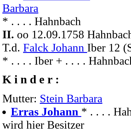
Barbara
* . . . . Hahnbach
II.
oo 12.09.1758 Hahnba
T.d.
Falck Johann
Iber 12 (
* . . . . Iber + . . . . Hahnba
K i n d e r :
Mutter:
Stein Barbara
Erras Johann
* . . . . 
wird hier Besitzer