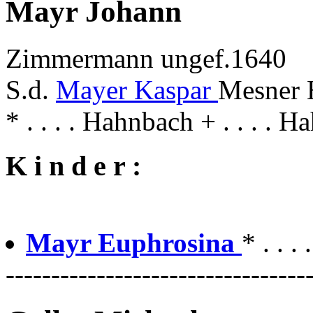
Mayr Johann
Zimmermann ungef.1640
S.d.
Mayer Kaspar
Mesner 
* . . . . Hahnbach + . . . . 
K i n d e r :
Mayr Euphrosina
* . . 
---------------------------------