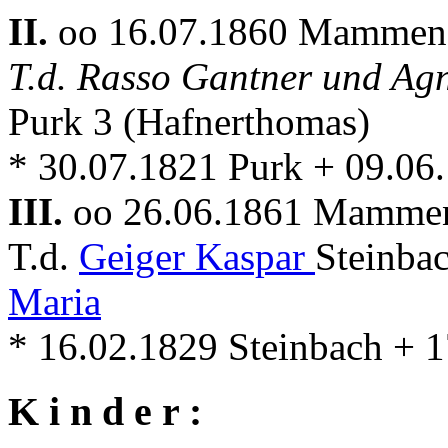
II.
oo 16.07.1860 Mammen
T.d. Rasso Gantner und Ag
Purk 3 (Hafnerthomas)
* 30.07.1821 Purk + 09.0
III.
oo 26.06.1861 Mamme
T.d.
Geiger Kaspar
Steinba
Maria
* 16.02.1829 Steinbach +
K i n d e r :