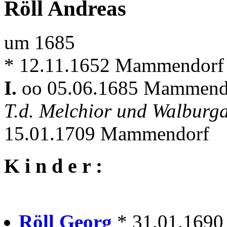
Röll Andreas
um 1685
* 12.11.1652 Mammendorf
I.
oo 05.06.1685 Mammen
T.d. Melchior und Walburg
15.01.1709 Mammendorf
K i n d e r :
Röll Georg
* 31.01.1690