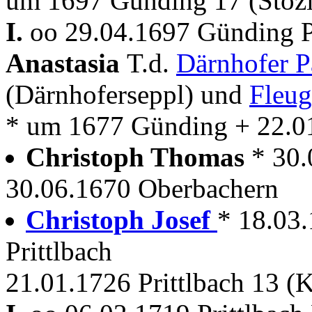
um 1697 Günding 17 (Stozi
I.
oo 29.04.1697 Günding P
Anastasia
T.d.
Därnhofer 
(Därnhoferseppl) und
Fleug
* um 1677 Günding + 22.0
Christoph Thomas
* 30
30.06.1670 Oberbachern
Christoph Josef
* 18.03
Prittlbach
21.01.1726 Prittlbach 13 (