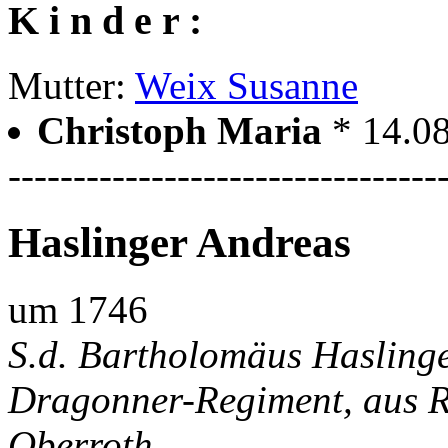
K i n d e r :
Mutter:
Weix Susanne
Christoph Maria
* 14.0
---------------------------------
Haslinger Andreas
um 1746
S.d. Bartholomäus Haslinger
Dragonner-Regiment, aus R
Oberroth