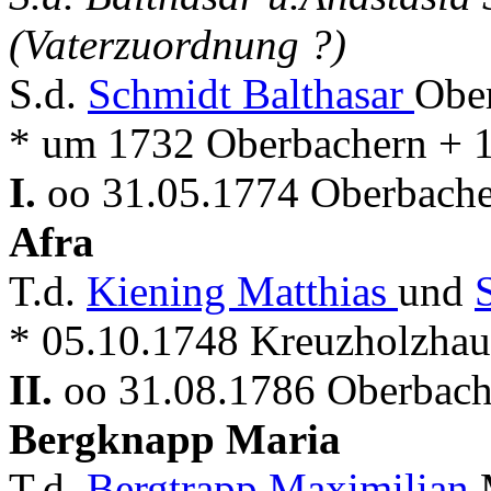
(Vaterzuordnung ?)
S.d.
Schmidt Balthasar
Obe
* um 1732 Oberbachern + 
I.
oo 31.05.1774 Oberbache
Afra
T.d.
Kiening Matthias
und
* 05.10.1748 Kreuzholzha
II.
oo 31.08.1786 Oberbache
Bergknapp Maria
T.d.
Bergtrapp Maximilian