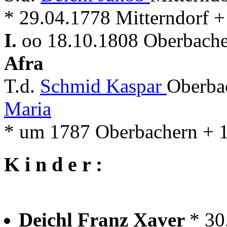
* 29.04.1778 Mitterndorf 
I.
oo 18.10.1808 Oberbache
Afra
T.d.
Schmid Kaspar
Oberba
Maria
* um 1787 Oberbachern + 
K i n d e r :
Deichl Franz Xaver
* 30