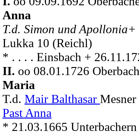
I.
oo 09.09.1692 Oberbache
Anna
T.d. Simon und Apollonia+
Lukka 10 (Reichl)
* . . . . Einsbach + 26.11.
II.
oo 08.01.1726 Oberbache
Maria
T.d.
Mair Balthasar
Mesner 
Past Anna
* 21.03.1665 Unterbachern