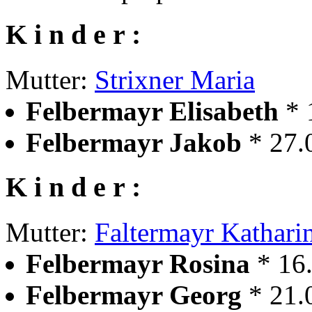
K i n d e r :
Mutter:
Strixner Maria
Felbermayr Elisabeth
* 
Felbermayr Jakob
* 27.
K i n d e r :
Mutter:
Faltermayr Kathari
Felbermayr Rosina
* 16
Felbermayr Georg
* 21.