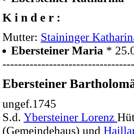
K i n d e r :
Mutter:
Staininger Katharin
Ebersteiner Maria
* 25.
---------------------------------
Ebersteiner Bartholom
ungef.1745
S.d.
Ybersteiner Lorenz
Hüt
(Gemeindehaus) und
Hailla