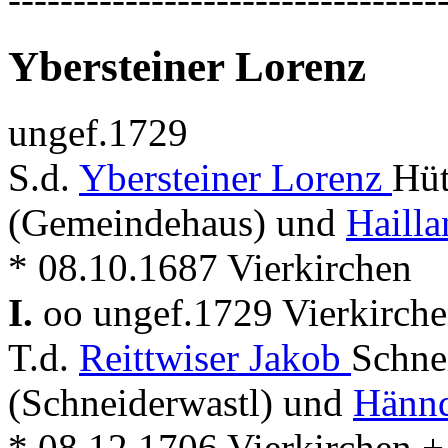
Ybersteiner Lorenz
ungef.1729
S.d.
Ybersteiner Lorenz
Hüt
(Gemeindehaus) und
Hailla
* 08.10.1687 Vierkirchen
I.
oo ungef.1729 Vierkirch
T.d.
Reittwiser Jakob
Schne
(Schneiderwastl) und
Hännd
* 08.12.1706 Vierkirchen +