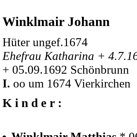
Winklmair Johann
Hüter ungef.1674
Ehefrau Katharina + 4.7.
+ 05.09.1692 Schönbrunn
I.
oo um 1674 Vierkirchen
K i n d e r :
Winklmair Matthias
* 0