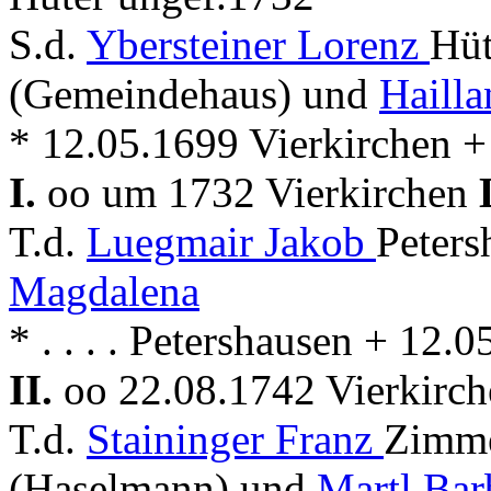
S.d.
Ybersteiner Lorenz
Hüt
(Gemeindehaus) und
Hailla
* 12.05.1699 Vierkirchen +
I.
oo um 1732 Vierkirchen
T.d.
Luegmair Jakob
Peters
Magdalena
* . . . . Petershausen + 12.
II.
oo 22.08.1742 Vierkirc
T.d.
Staininger Franz
Zimme
(Haselmann) und
Martl Bar