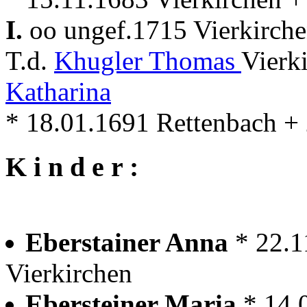
I.
oo ungef.1715 Vierkirch
T.d.
Khugler Thomas
Vierk
Katharina
* 18.01.1691 Rettenbach + 
K i n d e r :
Eberstainer Anna
* 22.1
Vierkirchen
Ebersteiner Maria
* 14.