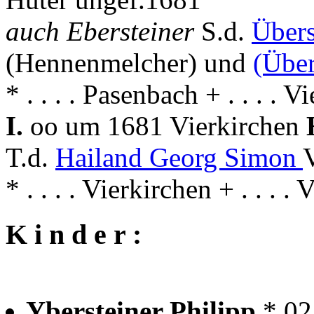
auch Ebersteiner
S.d.
Übers
(Hennenmelcher) und
(Über
* . . . . Pasenbach + . . . . V
I.
oo um 1681 Vierkirchen
T.d.
Hailand Georg Simon
* . . . . Vierkirchen + . . . .
K i n d e r :
Ybersteiner Philipp
* 02