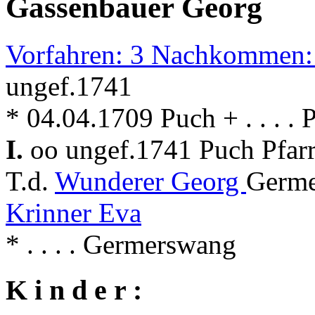
Gassenbauer Georg
Vorfahren: 3 Nachkommen:
ungef.1741
* 04.04.1709 Puch + . . . . 
I.
oo ungef.1741 Puch Pfar
T.d.
Wunderer Georg
Germe
Krinner Eva
* . . . . Germerswang
K i n d e r :