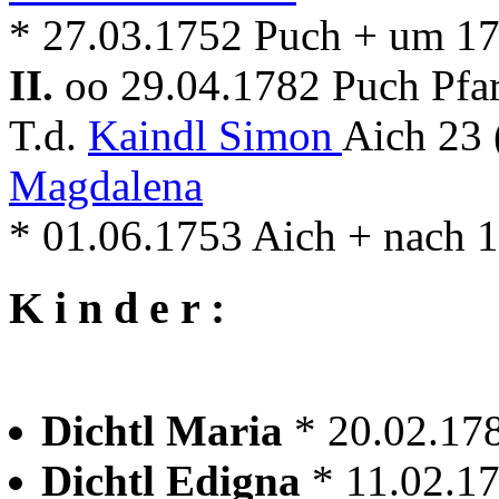
* 27.03.1752 Puch + um 1
II.
oo 29.04.1782 Puch Pfa
T.d.
Kaindl Simon
Aich 23
Magdalena
* 01.06.1753 Aich + nach 
K i n d e r :
Dichtl Maria
* 20.02.17
Dichtl Edigna
* 11.02.1