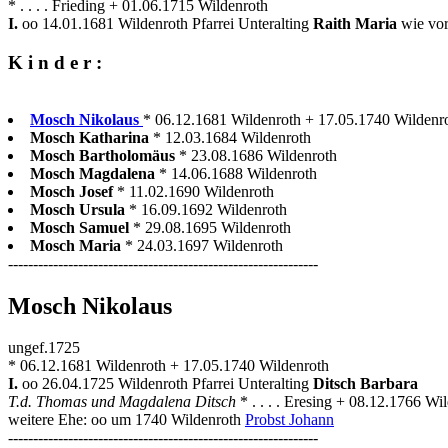
* . . . . Frieding + 01.06.1715 Wildenroth
I.
oo 14.01.1681 Wildenroth Pfarrei Unteralting
Raith Maria
wie vo
K i n d e r :
Mosch Nikolaus
* 06.12.1681 Wildenroth + 17.05.1740 Wildenrot
Mosch Katharina
* 12.03.1684 Wildenroth
Mosch Bartholomäus
* 23.08.1686 Wildenroth
Mosch Magdalena
* 14.06.1688 Wildenroth
Mosch Josef
* 11.02.1690 Wildenroth
Mosch Ursula
* 16.09.1692 Wildenroth
Mosch Samuel
* 29.08.1695 Wildenroth
Mosch Maria
* 24.03.1697 Wildenroth
--------------------------------------------------------------
Mosch Nikolaus
ungef.1725
* 06.12.1681 Wildenroth + 17.05.1740 Wildenroth
I.
oo 26.04.1725 Wildenroth Pfarrei Unteralting
Ditsch Barbara
T.d. Thomas und Magdalena Ditsch
* . . . . Eresing + 08.12.1766 Wi
weitere Ehe: oo um 1740 Wildenroth
Probst Johann
--------------------------------------------------------------