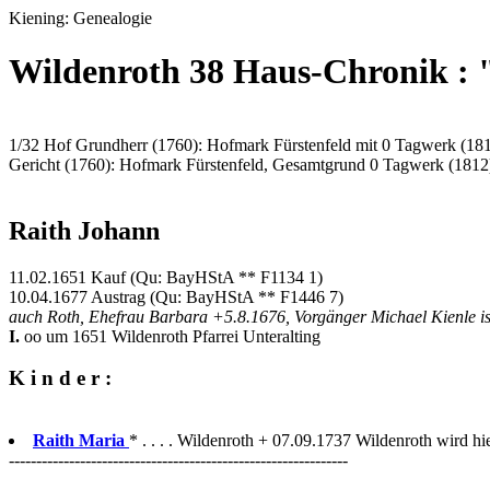
Kiening: Genealogie
Wildenroth 38 Haus-Chronik :
1/32 Hof Grundherr (1760): Hofmark Fürstenfeld mit 0 Tagwerk (18
Gericht (1760): Hofmark Fürstenfeld, Gesamtgrund 0 Tagwerk (1812
Raith Johann
11.02.1651 Kauf (Qu: BayHStA ** F1134 1)
10.04.1677 Austrag (Qu: BayHStA ** F1446 7)
auch Roth, Ehefrau Barbara +5.8.1676, Vorgänger Michael Kienle i
I.
oo um 1651 Wildenroth Pfarrei Unteralting
K i n d e r :
Raith Maria
* . . . . Wildenroth + 07.09.1737 Wildenroth wird hi
--------------------------------------------------------------