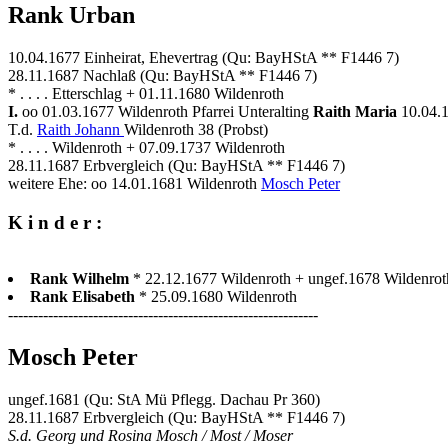
Rank Urban
10.04.1677 Einheirat, Ehevertrag (Qu: BayHStA ** F1446 7)
28.11.1687 Nachlaß (Qu: BayHStA ** F1446 7)
* . . . . Etterschlag + 01.11.1680 Wildenroth
I.
oo 01.03.1677 Wildenroth Pfarrei Unteralting
Raith Maria
10.04.
T.d.
Raith Johann
Wildenroth 38 (Probst)
* . . . . Wildenroth + 07.09.1737 Wildenroth
28.11.1687 Erbvergleich (Qu: BayHStA ** F1446 7)
weitere Ehe: oo 14.01.1681 Wildenroth
Mosch Peter
K i n d e r :
Rank Wilhelm
* 22.12.1677 Wildenroth + ungef.1678 Wildenrot
Rank Elisabeth
* 25.09.1680 Wildenroth
--------------------------------------------------------------
Mosch Peter
ungef.1681 (Qu: StA Mü Pflegg. Dachau Pr 360)
28.11.1687 Erbvergleich (Qu: BayHStA ** F1446 7)
S.d. Georg und Rosina Mosch / Most / Moser