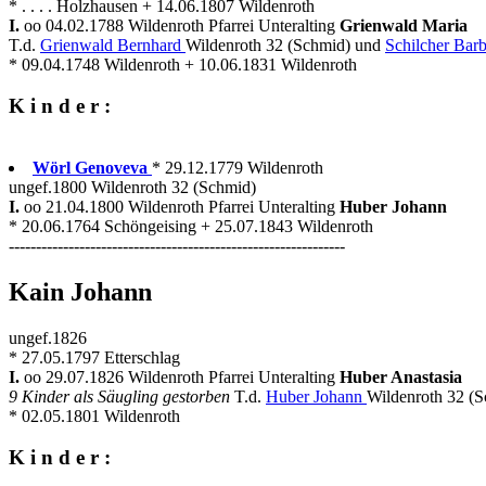
* . . . . Holzhausen + 14.06.1807 Wildenroth
I.
oo 04.02.1788 Wildenroth Pfarrei Unteralting
Grienwald Maria
T.d.
Grienwald Bernhard
Wildenroth 32 (Schmid) und
Schilcher Bar
* 09.04.1748 Wildenroth + 10.06.1831 Wildenroth
K i n d e r :
Wörl Genoveva
* 29.12.1779 Wildenroth
ungef.1800 Wildenroth 32 (Schmid)
I.
oo 21.04.1800 Wildenroth Pfarrei Unteralting
Huber Johann
* 20.06.1764 Schöngeising + 25.07.1843 Wildenroth
--------------------------------------------------------------
Kain Johann
ungef.1826
* 27.05.1797 Etterschlag
I.
oo 29.07.1826 Wildenroth Pfarrei Unteralting
Huber Anastasia
9 Kinder als Säugling gestorben
T.d.
Huber Johann
Wildenroth 32 (
* 02.05.1801 Wildenroth
K i n d e r :