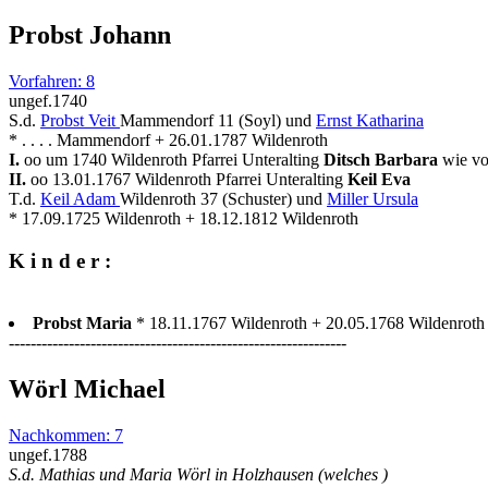
Probst Johann
Vorfahren: 8
ungef.1740
S.d.
Probst Veit
Mammendorf 11 (Soyl) und
Ernst Katharina
* . . . . Mammendorf + 26.01.1787 Wildenroth
I.
oo um 1740 Wildenroth Pfarrei Unteralting
Ditsch Barbara
wie vo
II.
oo 13.01.1767 Wildenroth Pfarrei Unteralting
Keil Eva
T.d.
Keil Adam
Wildenroth 37 (Schuster) und
Miller Ursula
* 17.09.1725 Wildenroth + 18.12.1812 Wildenroth
K i n d e r :
Probst Maria
* 18.11.1767 Wildenroth + 20.05.1768 Wildenroth
--------------------------------------------------------------
Wörl Michael
Nachkommen: 7
ungef.1788
S.d. Mathias und Maria Wörl in Holzhausen (welches )