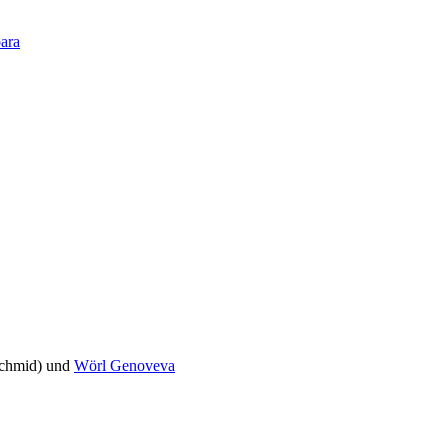
bara
Schmid) und
Wörl Genoveva