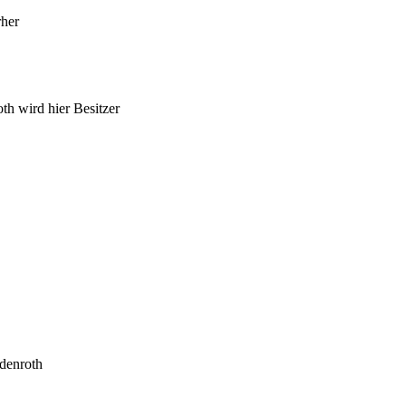
rher
h wird hier Besitzer
ldenroth