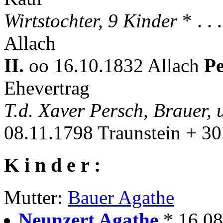
Wirtstochter, 9 Kinder
* . .
Allach
II.
oo 16.10.1832 Allach
Pe
Ehevertrag
T.d. Xaver Persch, Brauer
08.11.1798 Traunstein + 30
K i n d e r :
Mutter:
Bauer Agathe
Neunzert Agathe
* 16.0