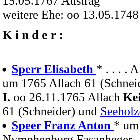
15.05.1767 Austrag
weitere Ehe: oo 13.05.1748
K i n d e r :
Sperr Elisabeth
* . . . . 
um 1765 Allach 61 (Schnei
I.
oo 26.11.1765 Allach
Kei
61 (Schneider) und
Seeholz
Speer Franz Anton
* um
Nymphenburg Fasanheger