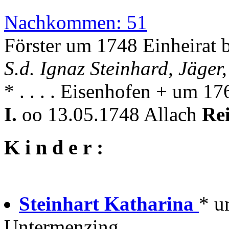
Nachkommen: 51
Förster um 1748 Einheirat 
S.d. Ignaz Steinhard, Jäger,
* . . . . Eisenhofen + um 17
I.
oo 13.05.1748 Allach
Re
K i n d e r :
Steinhart Katharina
* u
Untermenzing