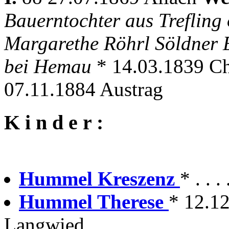
Bauerntochter aus Trefling
Margarethe Röhrl Söldner E
bei Hemau
* 14.03.1839 Cha
07.11.1884 Austrag
K i n d e r :
Hummel Kreszenz
* . . 
Hummel Therese
* 12.1
Langwied