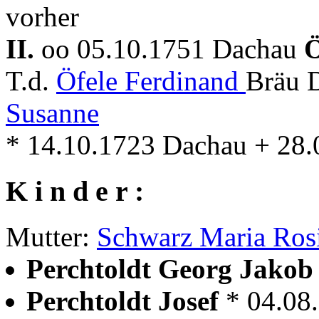
vorher
II.
oo 05.10.1751 Dachau
Ö
T.d.
Öfele Ferdinand
Bräu 
Susanne
* 14.10.1723 Dachau + 28
K i n d e r :
Mutter:
Schwarz Maria Ros
Perchtoldt Georg Jako
Perchtoldt Josef
* 04.08