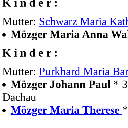
K i n d e r :
Mutter:
Schwarz Maria Kat
Mözger Maria Anna Wa
K i n d e r :
Mutter:
Purkhard Maria Bar
Mözger Johann Paul
* 
Dachau
Mözger Maria Therese
*