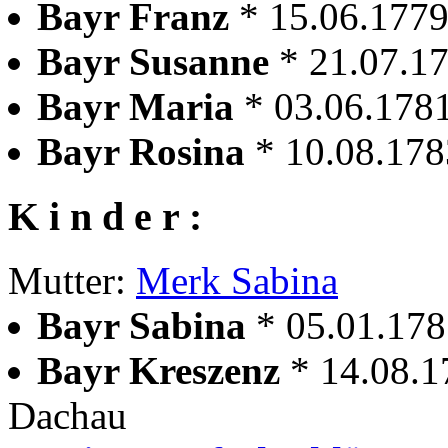
Bayr Franz
* 15.06.177
Bayr Susanne
* 21.07.1
Bayr Maria
* 03.06.178
Bayr Rosina
* 10.08.17
K i n d e r :
Mutter:
Merk Sabina
Bayr Sabina
* 05.01.17
Bayr Kreszenz
* 14.08.1
Dachau