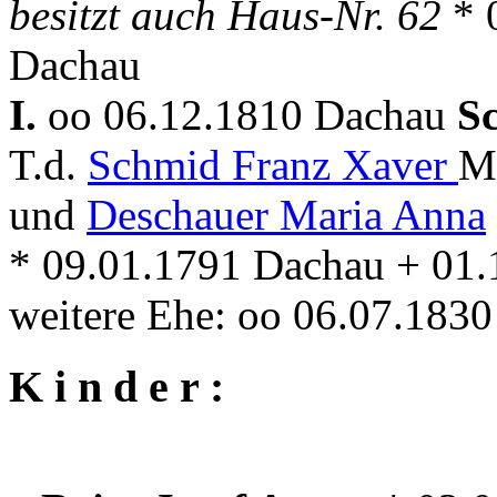
besitzt auch Haus-Nr. 62
* 
Dachau
I.
oo 06.12.1810 Dachau
S
T.d.
Schmid Franz Xaver
Mü
und
Deschauer Maria Anna
* 09.01.1791 Dachau + 01
weitere Ehe: oo 06.07.183
K i n d e r :