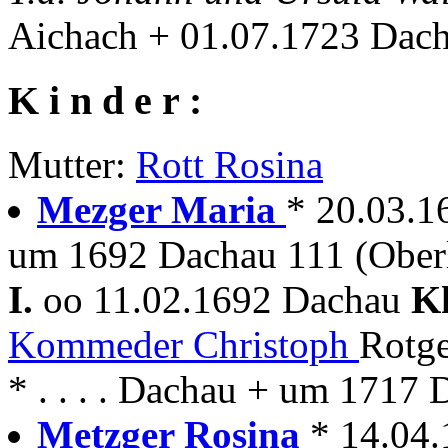
Aichach + 01.07.1723 Dac
K i n d e r :
Mutter:
Rott Rosina
Mezger Maria
* 20.03.
um 1692 Dachau 111 (Oberl
I.
oo 11.02.1692 Dachau
K
Kommeder Christoph
Rotge
* . . . . Dachau + um 1717
Metzger Rosina
* 14.04