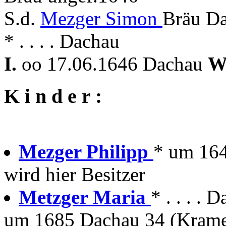
S.d.
Mezger Simon
Bräu Da
* . . . . Dachau
I.
oo 17.06.1646 Dachau
W
K i n d e r :
Mezger Philipp
* um 16
wird hier Besitzer
Metzger Maria
* . . . . 
um 1685 Dachau 34 (Krame