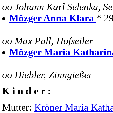
oo Johann Karl Selenka, Se
Mözger Anna Klara
* 2
oo Max Pall, Hofseiler
Mözger Maria Kathari
oo Hiebler, Zinngießer
K i n d e r :
Mutter:
Kröner Maria Katha