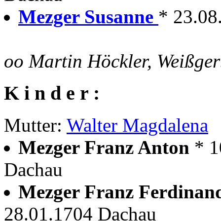
Mezger Susanne
* 23.08
oo Martin Höckler, Weißger
K i n d e r :
Mutter:
Walter Magdalena
Mezger Franz Anton
* 1
Dachau
Mezger Franz Ferdina
28.01.1704 Dachau