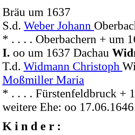
Bräu um 1637
S.d.
Weber Johann
Oberbac
* . . . . Oberbachern + um
I.
oo um 1637 Dachau
Wid
T.d.
Widmann Christoph
Wi
Moßmiller Maria
* . . . . Fürstenfeldbruck 
weitere Ehe: oo 17.06.164
K i n d e r :