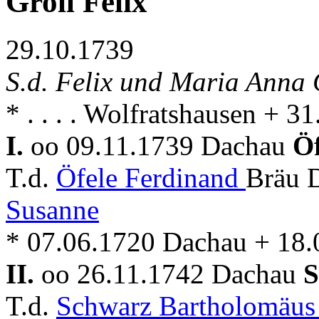
Groll Felix
29.10.1739
S.d. Felix und Maria Anna 
* . . . . Wolfratshausen + 
I.
oo 09.11.1739 Dachau
Öf
T.d.
Öfele Ferdinand
Bräu 
Susanne
* 07.06.1720 Dachau + 18
II.
oo 26.11.1742 Dachau
S
T.d.
Schwarz Bartholomäu