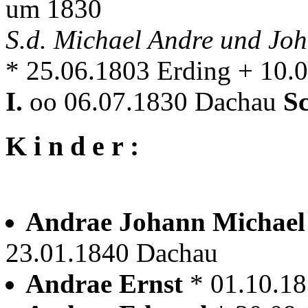
um 1830
S.d. Michael Andre und Jo
* 25.06.1803 Erding + 10.
I.
oo 06.07.1830 Dachau
S
K i n d e r :
Andrae Johann Michae
23.01.1840 Dachau
Andrae Ernst
* 01.10.1