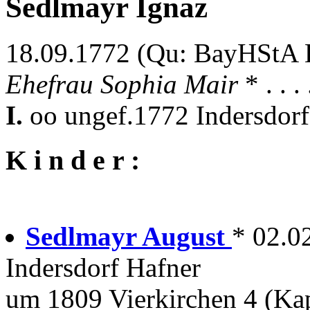
Sedlmayr Ignaz
18.09.1772 (Qu: BayHStA Kl
Ehefrau Sophia Mair
* . . 
I.
oo ungef.1772 Indersdorf
K i n d e r :
Sedlmayr August
* 02.0
Indersdorf Hafner
um 1809 Vierkirchen 4 (Ka