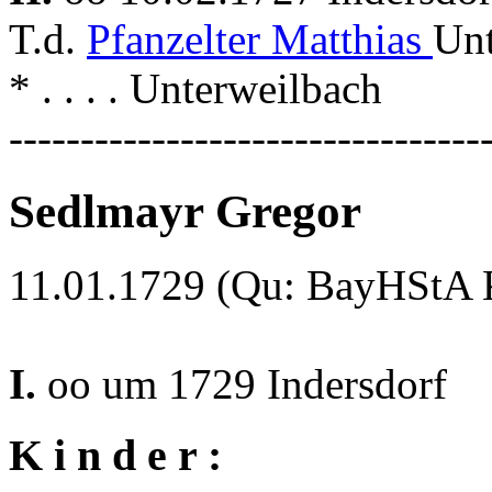
T.d.
Pfanzelter Matthias
Unt
* . . . . Unterweilbach
---------------------------------
Sedlmayr Gregor
11.01.1729 (Qu: BayHStA Kl
I.
oo um 1729 Indersdorf
K i n d e r :