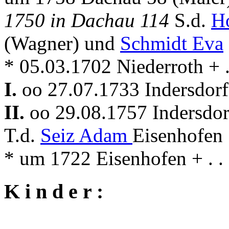
1750 in Dachau 114
S.d.
H
(Wagner) und
Schmidt Eva
* 05.03.1702 Niederroth + .
I.
oo 27.07.1733 Indersdor
II.
oo 29.08.1757 Indersdo
T.d.
Seiz Adam
Eisenhofen 
* um 1722 Eisenhofen + . . 
K i n d e r :