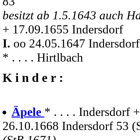
83
besitzt ab 1.5.1643 auch H
+ 17.09.1655 Indersdorf
I.
oo 24.05.1647 Indersdor
* . . . . Hirtlbach
K i n d e r :
Äpele
* . . . . Indersdorf +
26.10.1668 Indersdorf 53 (S
(StB 1671)