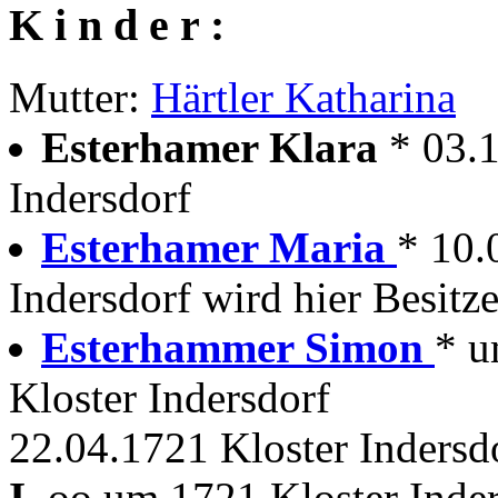
K i n d e r :
Mutter:
Härtler Katharina
Esterhamer Klara
* 03.
Indersdorf
Esterhamer Maria
* 10.
Indersdorf wird hier Besitze
Esterhammer Simon
* u
Kloster Indersdorf
22.04.1721 Kloster Indersd
I.
oo um 1721 Kloster Inder