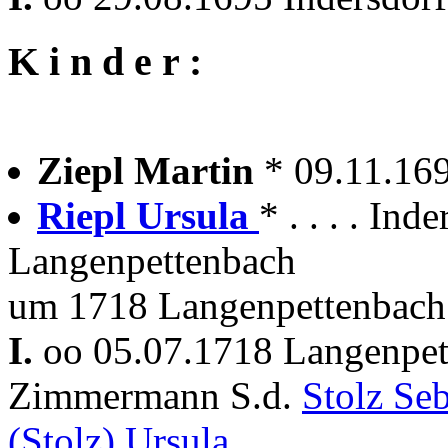
K i n d e r :
Ziepl Martin
* 09.11.169
Riepl Ursula
* . . . . In
Langenpettenbach
um 1718 Langenpettenbach
I.
oo 05.07.1718 Langenpe
Zimmermann S.d.
Stolz Se
(Stolz) Ursula