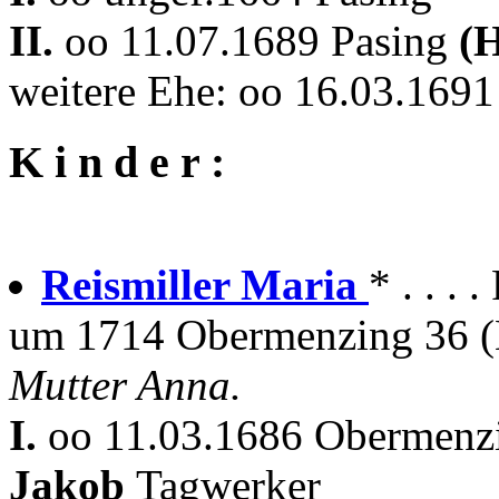
II.
oo 11.07.1689 Pasing
(
weitere Ehe: oo 16.03.169
K i n d e r :
Reismiller Maria
* . . .
um 1714 Obermenzing 36 
Mutter Anna.
I.
oo 11.03.1686 Obermenz
Jakob
Tagwerker