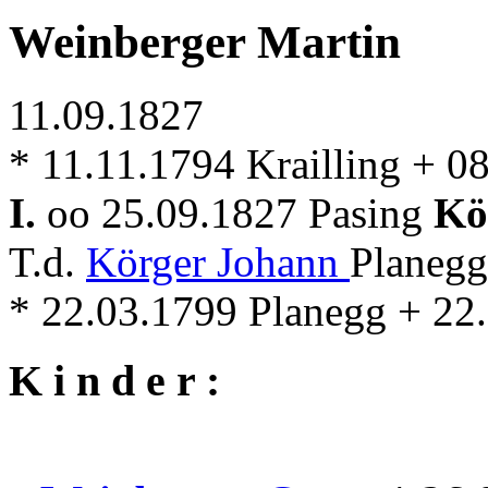
Weinberger Martin
11.09.1827
* 11.11.1794 Krailling + 0
I.
oo 25.09.1827 Pasing
Kö
T.d.
Körger Johann
Planegg
* 22.03.1799 Planegg + 22
K i n d e r :