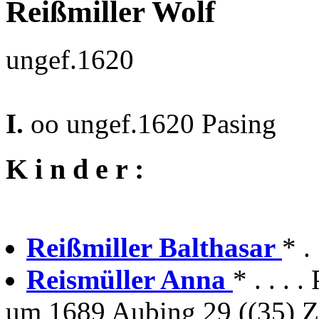
Reißmiller Wolf
ungef.1620
I.
oo ungef.1620 Pasing
K i n d e r :
Reißmiller Balthasar
* .
Reismüller Anna
* . . . 
um 1689 Aubing 29 ((35) Z