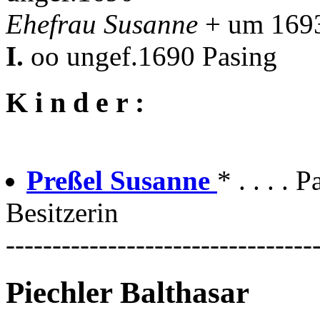
Ehefrau Susanne
+ um 169
I.
oo ungef.1690 Pasing
K i n d e r :
Preßel Susanne
* . . . .
Besitzerin
---------------------------------
Piechler Balthasar