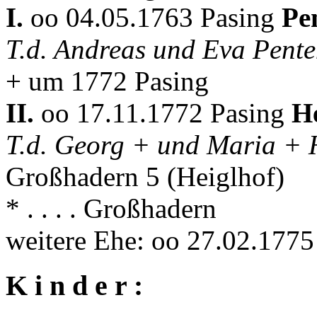
I.
oo 04.05.1763 Pasing
Pe
T.d. Andreas und Eva Pente
+ um 1772 Pasing
II.
oo 17.11.1772 Pasing
He
T.d. Georg + und Maria + 
Großhadern 5 (Heiglhof)
* . . . . Großhadern
weitere Ehe: oo 27.02.177
K i n d e r :