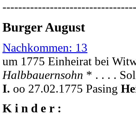
---------------------------------
Burger August
Nachkommen: 13
um 1775 Einheirat bei Witw
Halbbauernsohn
* . . . . So
I.
oo 27.02.1775 Pasing
He
K i n d e r :